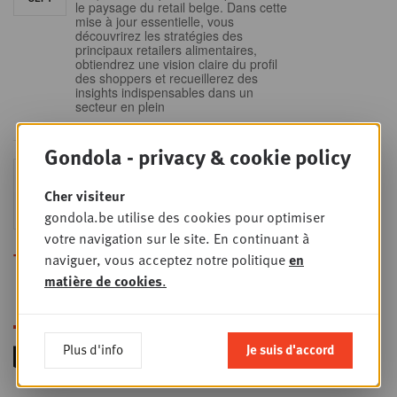
le paysage du retail belge. Dans cette
mise à jour essentielle, vous
découvrirez les stratégies des
principaux retailers alimentaires,
obtiendrez une vision claire du profil
des shoppers et recueillerez des
insights indispensables dans un
secteur en plein
Gondola - privacy & cookie policy
Sales & nego Summit
JEU
24
2026
Cher visiteur
SEPT
Sales & Nego summit 2026
gondola.be utilise des cookies pour optimiser
votre navigation sur le site. En continuant à
Toutes les formations
naviguer, vous acceptez notre politique
en
matière de cookies
.
Plus d'info
Je suis d'accord