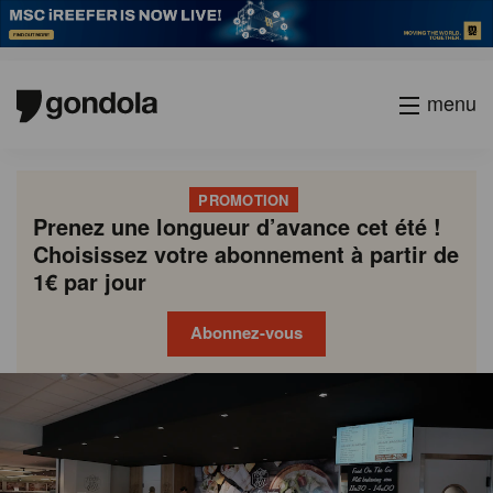
menu
PROMOTION
Prenez une longueur d’avance cet été !
Choisissez votre abonnement à partir de
1€ par jour
Abonnez-vous
Gondola
Gondola
academy
society