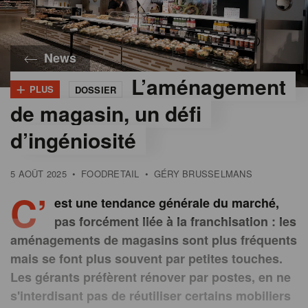
News
L’aménagement
+
PLUS
DOSSIER
©
Gondola
de magasin, un défi
d’ingéniosité
5 AOÛT 2025
•
FOODRETAIL
•
GÉRY BRUSSELMANS
C’
est une tendance générale du marché,
pas forcément liée à la franchisation : les
aménagements de magasins sont plus fréquents
mais se font plus souvent par petites touches.
Les gérants préfèrent rénover par postes, en ne
s'interdisant pas de réutiliser certains mobiliers