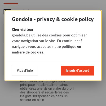
Gondola - privacy & cookie policy
Foodservice - Joint
Cher visiteur
MER
9
business planning
gondola.be utilise des cookies pour optimiser
SEPT
Intro to Negotiation: Succes aan de
votre navigation sur le site. En continuant à
onderhandelingstafel is geen toeval!
naviguer, vous acceptez notre politique
en
matière de cookies
.
Into Retail - Sold out
MAR
15
Ne manquez pas cette occasion
unique de comprendre en profondeur
Plus d'info
Je suis d'accord
SEPT
le paysage du retail belge. Dans cette
mise à jour essentielle, vous
découvrirez les stratégies des
principaux retailers alimentaires,
obtiendrez une vision claire du profil
des shoppers et recueillerez des
insights indispensables dans un
secteur en plein