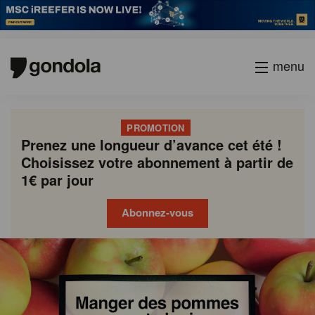
menu
PROMOTION
Prenez une longueur d’avance cet été !
Choisissez votre abonnement à partir de
1€ par jour
Abonnez-vous
Gondola
Gondola
academy
society