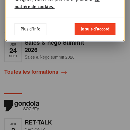
principaux retailers alimentaires,
matière de cookies
.
obtiendrez une vision claire du profil
des shoppers et recueillerez des
insights indispensables dans un
secteur en plein
Plus d'info
Je suis d'accord
Sales & nego Summit
JEU
24
2026
SEPT
Sales & Nego summit 2026
Toutes les formations
RET-TALK
JEU
8
CEO ONLY