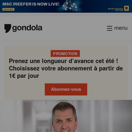
menu
PROMOTION
Prenez une longueur d’avance cet été !
Choisissez votre abonnement à partir de
1€ par jour
Abonnez-vous
Gondola
Gondola
academy
society