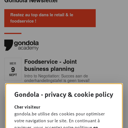
Restez au top dans le retail & le
foodservice !
Foodservice - Joint
MER
9
business planning
SEPT
Intro to Negotiation: Succes aan de
onderhandelingstafel is geen toeval!
Gondola - privacy & cookie policy
Into Retail - Sold out
MAR
Cher visiteur
15
Ne manquez pas cette occasion
unique de comprendre en profondeur
gondola.be utilise des cookies pour optimiser
SEPT
le paysage du retail belge. Dans cette
votre navigation sur le site. En continuant à
mise à jour essentielle, vous
découvrirez les stratégies des
naviguer, vous acceptez notre politique
en