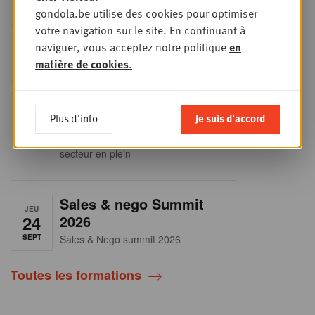
gondola.be utilise des cookies pour optimiser
votre navigation sur le site. En continuant à
Into Retail - Sold out
MAR
naviguer, vous acceptez notre politique
en
15
Ne manquez pas cette occasion
matière de cookies
.
unique de comprendre en profondeur
SEPT
le paysage du retail belge. Dans cette
mise à jour essentielle, vous
découvrirez les stratégies des
principaux retailers alimentaires,
Plus d'info
Je suis d'accord
obtiendrez une vision claire du profil
des shoppers et recueillerez des
insights indispensables dans un
secteur en plein
Sales & nego Summit
JEU
24
2026
SEPT
Sales & Nego summit 2026
Toutes les formations