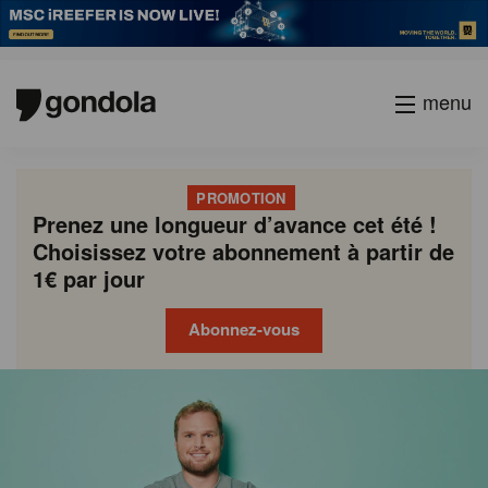
menu
PROMOTION
Prenez une longueur d’avance cet été !
Choisissez votre abonnement à partir de
1€ par jour
Abonnez-vous
Gondola
Gondola
academy
society