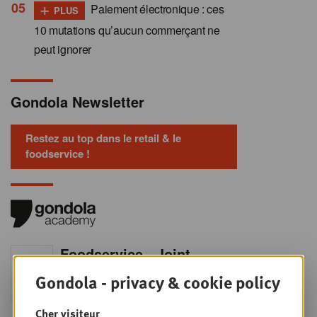
+
Paiement électronique : ces
PLUS
10 mutations qu’aucun commerçant ne
peut ignorer
Gondola Newsletter
Restez au top dans le retail & le
foodservice !
Foodservice - Joint
MER
9
business planning
Gondola - privacy & cookie policy
SEPT
Intro to Negotiation: Succes aan de
onderhandelingstafel is geen toeval!
Cher visiteur