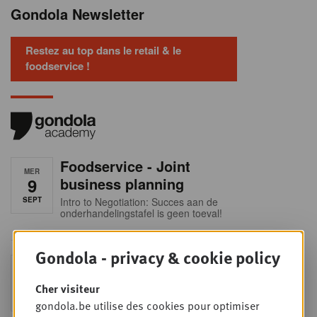
Gondola Newsletter
Restez au top dans le retail & le
foodservice !
Foodservice - Joint
MER
9
business planning
SEPT
Intro to Negotiation: Succes aan de
onderhandelingstafel is geen toeval!
Gondola - privacy & cookie policy
Into Retail - Sold out
MAR
15
Ne manquez pas cette occasion
Cher visiteur
unique de comprendre en profondeur
SEPT
le paysage du retail belge. Dans cette
gondola.be utilise des cookies pour optimiser
mise à jour essentielle, vous