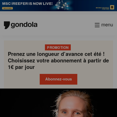
menu
PROMOTION
Prenez une longueur d’avance cet été !
Choisissez votre abonnement à partir de
1€ par jour
Abonnez-vous
Gondola
Gondola
academy
society