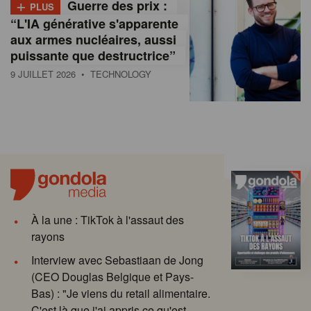
+
Guerre des prix :
PLUS
“L'IA générative s'apparente
aux armes nucléaires, aussi
puissante que destructrice”
9 JUILLET 2026
• TECHNOLOGY
À la une : TikTok à l'assaut des
rayons
Interview avec Sebastiaan de Jong
(CEO Douglas Belgique et Pays-
Bas) : "Je viens du retail alimentaire.
C'est là que j'ai appris ce qu'est