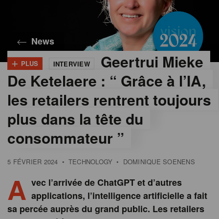
News
Geertrui Mieke
+
PLUS
INTERVIEW
©
Geertrui
De Ketelaere : “ Grâce à l’IA,
Mieke De
Ketelaere
les retailers rentrent toujours
plus dans la tête du
consommateur ”
5 FÉVRIER 2024
•
TECHNOLOGY
•
DOMINIQUE SOENENS
A
vec l’arrivée de ChatGPT et d’autres
applications, l’intelligence artificielle a fait
sa percée auprès du grand public. Les retailers