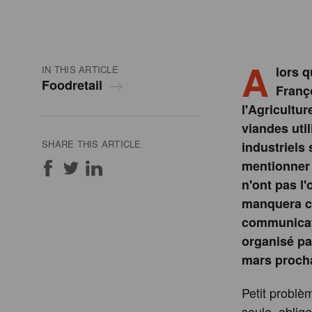
A
IN THIS ARTICLE
lors q
Foodretail
Franço
l'Agricultur
viandes util
SHARE THIS ARTICLE
industriels
mentionner 
n'ont pas l'
manquera ce
communicate
organisé pa
mars proch
Petit problè
seule, oblige