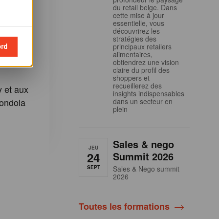
cles Plus
du retail belge. Dans
cette mise à jour
essentielle, vous
etter
découvrirez les
stratégies des
dola
ord
principaux retailers
alimentaires,
 inscrire
obtiendrez une vision
claire du profil des
shoppers et
recueillerez des
 et aux
insights indispensables
ondola
dans un secteur en
plein
Sales & nego
JEU
24
Summit 2026
SEPT
Sales & Nego summit
2026
Toutes les formations