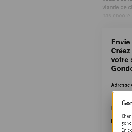
viande de c
pas encore
Envie 
Créez
votre
Gondo
Adresse 
Gon
Enter you
Cher 
Mot de p
gondo
En co