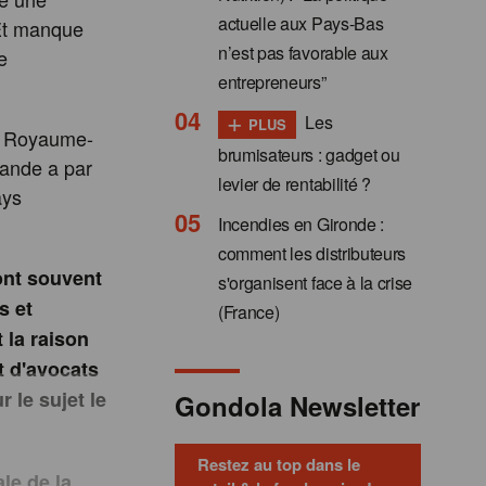
actuelle aux Pays-Bas
 Et manque
n’est pas favorable aux
e
entrepreneurs”
+
Les
PLUS
le Royaume-
brumisateurs : gadget ou
lande a par
levier de rentabilité ?
ays
Incendies en Gironde :
comment les distributeurs
sont souvent
s'organisent face à la crise
s et
(France)
 la raison
t d'avocats
 le sujet le
Gondola Newsletter
Restez au top dans le
le de la