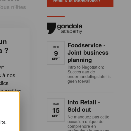
retail & le foodservice !
Vous n'êtes
un
Foodservice -
MER
a ?
9
Joint business
planning
SEPT
et
Intro to Negotiation:
Succes aan de
s à nos
onderhandelingstafel is
geen toeval!
lics
 profiter
:
Into Retail -
MAR
15
Sold out
rticles
SEPT
Ne manquez pas cette
la
occasion unique de
ite.
comprendre en
profondeur le paysage