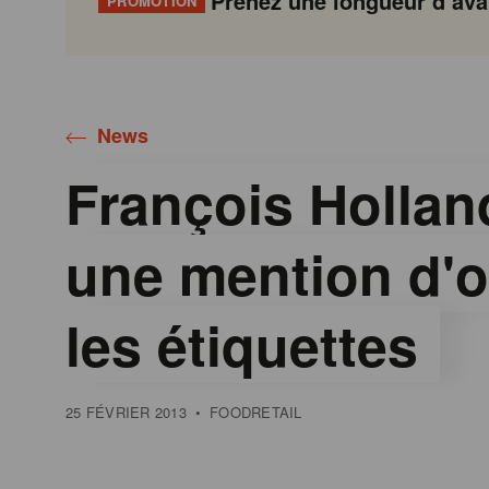
Prenez une longueur d’avan
PROMOTION
Gondola
Gondola
academy
society
News
François Hollan
une mention d'o
les étiquettes
25 FÉVRIER 2013
•
FOODRETAIL