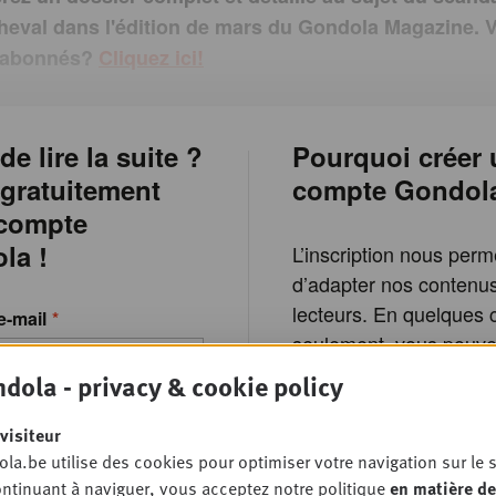
heval dans l'édition de mars du Gondola Magazine. 
 abonnés?
Cliquez ici!
de lire la suite ?
Pourquoi créer 
 gratuitement
compte Gondol
 compte
la !
L’inscription nous perm
d’adapter nos contenu
lecteurs. En quelques c
e-mail
seulement, vous pouvez
de tous les avantages 
dola - privacy & cookie policy
r Gondola e-mail address.
Accès à tous les a
visiteur
d’actualité Gondo
asse
la.be utilise des cookies pour optimiser votre navigation sur le s
ntinuant à naviguer, vous acceptez notre politique
en matière de