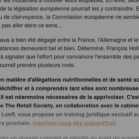
 de la législation européenne pourrait les y contraindre.
u de clairvoyance, la Commission européenne ne sembl
 pas aller dans ce sens...
sus a bien été dégagé entre la France, l'Allemagne et 
istances demeurent bel et bien. Déterminé, François Hol
u à signaler que l'effort pour convaincre l'ensemble des p
urrait prendre plusieurs mois.
en matière d'allégations nutritionnelles et de santé 
 déchiffrer et à comprendre tant elles sont nombreuse
Il est néanmoins nécessaires de la apprivoiser. C'est
le The Retail Society, en collaboration avec le cabine
oeff, vous propose un training juridique exclusif sur
rs prochain.
Inscrivez-vous dès aujourd'hui!
rez un dossier complet et détaillé au sujet du scanda