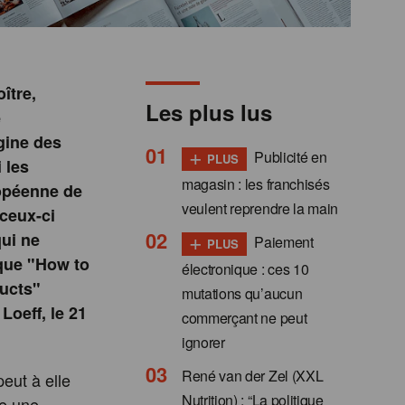
ître,
Les plus lus
e
igine des
+
Publicité en
PLUS
 les
magasin : les franchisés
ropéenne de
veulent reprendre la main
 ceux-ci
+
qui ne
Paiement
PLUS
ique "How to
électronique : ces 10
ducts"
mutations qu’aucun
Loeff, le 21
commerçant ne peut
ignorer
René van der Zel (XXL
eut à elle
Nutrition) : “La politique
le une