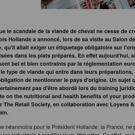
ue le scandale de la viande de cheval ne cesse de cro
is Hollande a annoncé, lors de sa visite au Salon d
e, qu'il allait exiger un étiquetage obligatoire sur l'or
isées dans les plats préparés. En effet aujourd'hui, si
 sont bel et bien contraints par la réglementation eu
le type de viande qui entre dans leurs préparations,
obligation de mentionner le pays d'origine. Un sujet 
rtainement pas d'être abordé lors du training jurid
 on the nutritional and health benefits of your pro
r The Retail Society, en collaboration avec Loyens & 
ain.
me néanmoins pour le Président Hollande: la France, ne p
r les industriels à modifier leurs étiquettes. En effet, seu