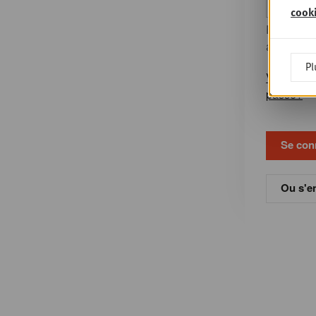
cook
Entrez le
accompagn
Pl
Vous avez
passe?
Ou s'en