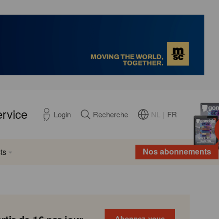
ervice
NL
|
FR
Login
Recherche
Nos abonnements
ts
Abonnez-vous