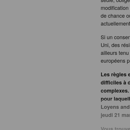
modification
de chance o
actuellement
Si un consen
Uni, des rés
ailleurs ten
européens po
Les règles 
difficiles à
complexes. 
pour laquel
Loyens and L
jeudi 21 ma
Vous trouve