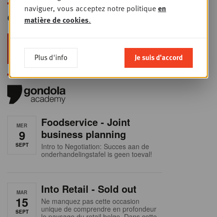
naviguer, vous acceptez notre politique
en
Gondola Newsletter
matière de cookies
.
Restez au top dans le retail & le
foodservice !
Plus d'info
Je suis d'accord
Foodservice - Joint
MER
9
business planning
SEPT
Intro to Negotiation: Succes aan de
onderhandelingstafel is geen toeval!
Into Retail - Sold out
MAR
15
Ne manquez pas cette occasion
unique de comprendre en profondeur
SEPT
le paysage du retail belge. Dans cette