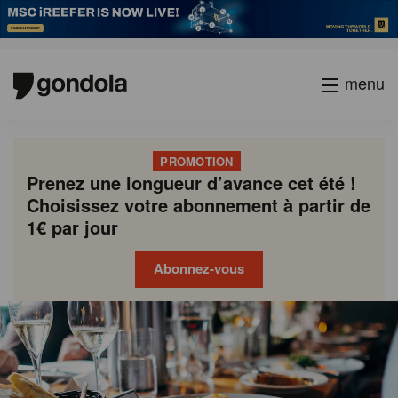
menu
PROMOTION
Prenez une longueur d’avance cet été !
Choisissez votre abonnement à partir de
1€ par jour
Abonnez-vous
Gondola
Gondola
academy
society