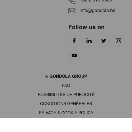
info@gondola.be
Follow us on
Site
© GONDOLA GROUP
by
FAQ
wieni
POSSIBILITÉS DE PUBLICITÉ
CONDITIONS GÉNÉRALES
PRIVACY & COOKIE POLICY