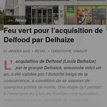
News
Feu vert pour l’acquisition de
©
Olivia
Delfood par Delhaize
Charles
27 JANVIER 2026
•
RETAIL
•
CHRISTOPHE CHARLOT
L’
acquisition de Delfood (Louis Delhaize)
par le groupe Delhaize, annoncée voici un
an, a été validée par l’Autorité belge de la
concurrence, à condition de se séparer de
quelques points de vente. Une étape qui permet
à l’enseigne au Lion de finaliser une opération
importante pour sa stratégie de proximité.