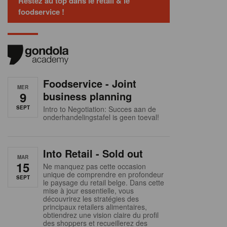
Restez au top dans le retail & le
foodservice !
Foodservice - Joint
MER
9
business planning
SEPT
Intro to Negotiation: Succes aan de
onderhandelingstafel is geen toeval!
Into Retail - Sold out
MAR
15
Ne manquez pas cette occasion
unique de comprendre en profondeur
SEPT
le paysage du retail belge. Dans cette
mise à jour essentielle, vous
découvrirez les stratégies des
principaux retailers alimentaires,
obtiendrez une vision claire du profil
des shoppers et recueillerez des