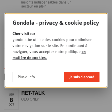
insights indispensables dans un
secteur en plein
Gondola - privacy & cookie policy
Sales & nego Summit
JEU
24
2026
Cher visiteur
SEPT
Sales & Nego summit 2026
gondola.be utilise des cookies pour optimiser
votre navigation sur le site. En continuant à
Toutes les formations
naviguer, vous acceptez notre politique
en
matière de cookies
.
Plus d'info
Je suis d'accord
RET-TALK
JEU
8
CEO ONLY
OCT