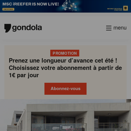
menu
PROMOTION
Prenez une longueur d’avance cet été !
Choisissez votre abonnement à partir de
1€ par jour
Abonnez-vous
Gondola
Gondola
academy
society