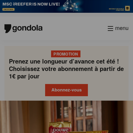
menu
PROMOTION
Prenez une longueur d’avance cet été !
Choisissez votre abonnement à partir de
1€ par jour
Abonnez-vous
Gondola
Gondola
academy
society