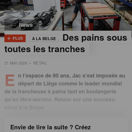
News
Des pains sous
+
PLUS
À LA BELGE
©
Jac
toutes les tranches
21 MAI 2026
•
RETAIL
E
n l’espace de 80 ans, Jac s’est imposée au
départ de Liège comme le leader mondial
de la trancheuse à pains tant en boulangerie
qu’en libre-service. Retour sur une success-
story à la Belge.
Envie de lire la suite ? Créez