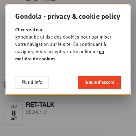
Gondola - privacy & cookie policy
Sales & nego Summit
JEU
24
2026
Cher visiteur
SEPT
Sales & Nego summit 2026
gondola.be utilise des cookies pour optimiser
votre navigation sur le site. En continuant à
Toutes les formations
naviguer, vous acceptez notre politique
en
matière de cookies
.
Plus d'info
Je suis d'accord
RET-TALK
JEU
8
CEO ONLY
OCT