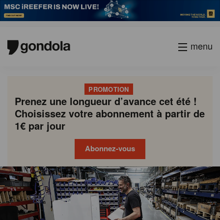
menu
PROMOTION
Prenez une longueur d’avance cet été !
Choisissez votre abonnement à partir de
1€ par jour
Abonnez-vous
Gondola
Gondola
academy
society