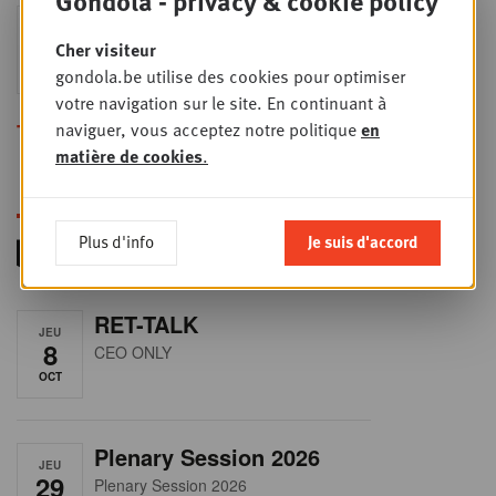
Gondola - privacy & cookie policy
Sales & nego Summit
JEU
24
2026
Cher visiteur
gondola.be utilise des cookies pour optimiser
SEPT
Sales & Nego summit 2026
votre navigation sur le site. En continuant à
naviguer, vous acceptez notre politique
en
Toutes les formations
matière de cookies
.
Plus d'info
Je suis d'accord
RET-TALK
JEU
8
CEO ONLY
OCT
Plenary Session 2026
JEU
29
Plenary Session 2026