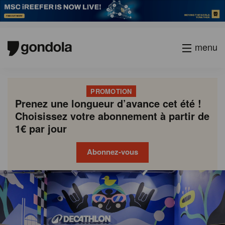
menu
PROMOTION
Prenez une longueur d’avance cet été !
Choisissez votre abonnement à partir de
1€ par jour
Abonnez-vous
Gondola
Gondola
academy
society