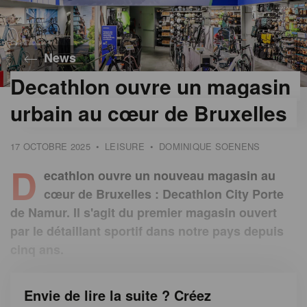
News
Decathlon ouvre un magasin
©
/
urbain au cœur de Bruxelles
17 OCTOBRE 2025
•
LEISURE
•
DOMINIQUE SOENENS
D
ecathlon ouvre un nouveau magasin au
cœur de Bruxelles : Decathlon City Porte
de Namur. Il s'agit du premier magasin ouvert
par le détaillant sportif dans notre pays depuis
cinq ans.
Envie de lire la suite ? Créez