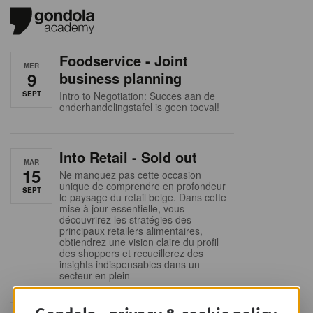
Foodservice - Joint
MER
9
business planning
SEPT
Intro to Negotiation: Succes aan de
onderhandelingstafel is geen toeval!
Into Retail - Sold out
MAR
15
Ne manquez pas cette occasion
unique de comprendre en profondeur
SEPT
le paysage du retail belge. Dans cette
mise à jour essentielle, vous
découvrirez les stratégies des
principaux retailers alimentaires,
obtiendrez une vision claire du profil
des shoppers et recueillerez des
insights indispensables dans un
secteur en plein