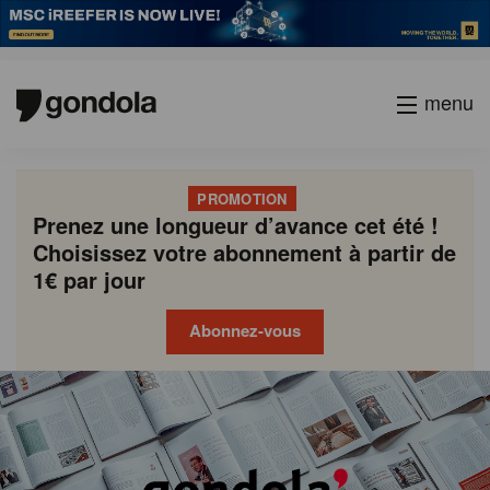
menu
PROMOTION
Prenez une longueur d’avance cet été !
Choisissez votre abonnement à partir de
1€ par jour
Abonnez-vous
Gondola
Gondola
academy
society