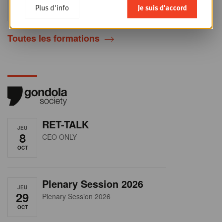
24
2026
Plus d'info
Je suis d'accord
SEPT
Sales & Nego summit 2026
Toutes les formations
RET-TALK
JEU
8
CEO ONLY
OCT
Plenary Session 2026
JEU
29
Plenary Session 2026
OCT