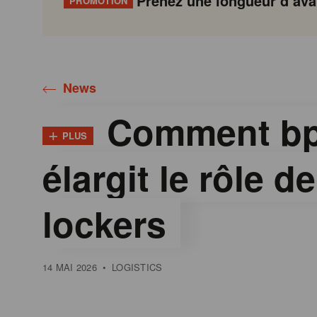
Prenez une longueur d’avan
PROMOTION
Gondola
Gondola
academy
society
News
Comment bp
+
PLUS
élargit le rôle d
lockers
14 MAI 2026
•
LOGISTICS