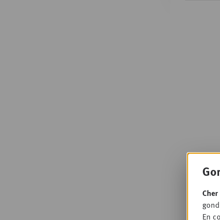
Gon
Cher 
gondo
En co