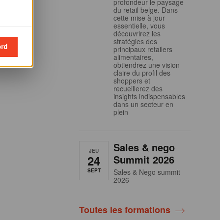
profondeur le paysage
du retail belge. Dans
cette mise à jour
essentielle, vous
découvrirez les
stratégies des
ord
principaux retailers
alimentaires,
obtiendrez une vision
claire du profil des
shoppers et
recueillerez des
insights indispensables
dans un secteur en
plein
Sales & nego
JEU
24
Summit 2026
SEPT
Sales & Nego summit
2026
Toutes les formations