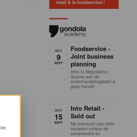
retail & le foodservice !
Foodservice -
MER
9
Joint business
planning
SEPT
Intro to Negotiation:
Succes aan de
onderhandelingstafel is
geen toeval!
Into Retail -
MAR
15
Sold out
SEPT
Ne manquez pas cette
ite.
occasion unique de
comprendre en