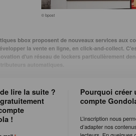
©
bpost
tiques bbox proposent de nouveaux services aux 
velopper la vente en ligne, en click-and-collect. C'es
novation d'un réseau de lockers particulièrement den
stributeurs automatiques.
de lire la suite ?
Pourquoi créer 
 gratuitement
compte Gondol
 compte
la !
L’inscription nous perm
d’adapter nos contenu
lecteurs. En quelques c