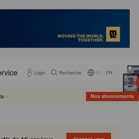
ervice
NL
|
FR
Login
Recherche
Nos abonnements
ts
Abonnez-vous