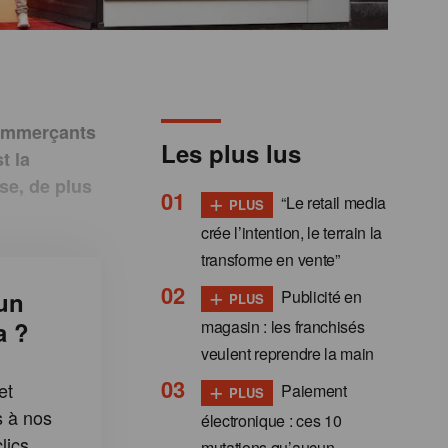
commerçants
Les plus lus
t la
se, de plus
+
“Le retail media
PLUS
crée l’intention, le terrain la
transforme en vente”
+
Publicité en
un
PLUS
magasin : les franchisés
a ?
veulent reprendre la main
+
et
Paiement
PLUS
s à nos
électronique : ces 10
lics
mutations qu’aucun