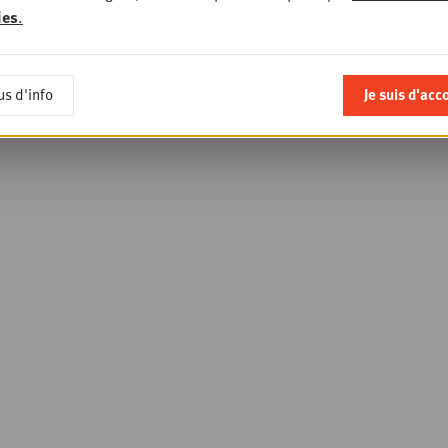
ies
.
us d'info
Je suis d'acc