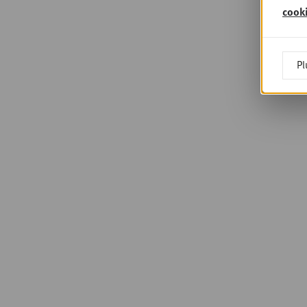
cook
Pl