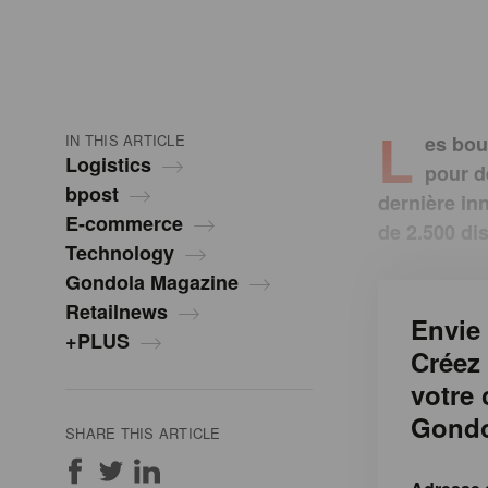
L
IN THIS ARTICLE
es bou
Logistics
pour dé
bpost
dernière in
E-commerce
de 2.500 di
Technology
Gondola Magazine
Retailnews
Envie 
+PLUS
Créez
votre
Gondo
SHARE THIS ARTICLE