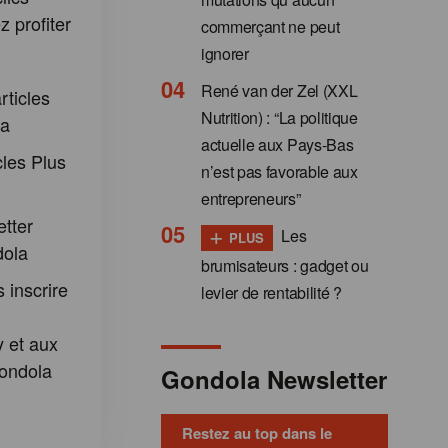
 profiter
commerçant ne peut
:
ignorer
René van der Zel (XXL
rticles
Nutrition) : “La politique
la
actuelle aux Pays-Bas
cles Plus
n’est pas favorable aux
entrepreneurs”
etter
+
Les
PLUS
dola
brumisateurs : gadget ou
 inscrire
levier de rentabilité ?
 et aux
ondola
Gondola Newsletter
Restez au top dans le