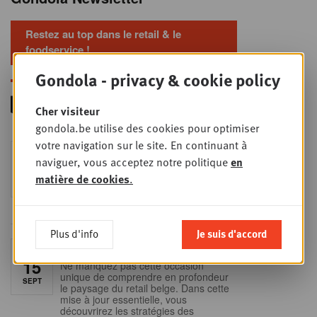
Restez au top dans le retail & le
foodservice !
Gondola - privacy & cookie policy
Cher visiteur
gondola.be utilise des cookies pour optimiser
votre navigation sur le site. En continuant à
Foodservice - Joint
MER
naviguer, vous acceptez notre politique
en
9
business planning
matière de cookies
.
SEPT
Intro to Negotiation: Succes aan de
onderhandelingstafel is geen toeval!
Plus d'info
Je suis d'accord
Into Retail - Sold out
MAR
15
Ne manquez pas cette occasion
unique de comprendre en profondeur
SEPT
le paysage du retail belge. Dans cette
mise à jour essentielle, vous
découvrirez les stratégies des