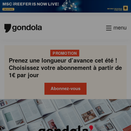
menu
PROMOTION
Prenez une longueur d’avance cet été !
Choisissez votre abonnement à partir de
1€ par jour
Abonnez-vous
Gondola
Gondola
academy
society