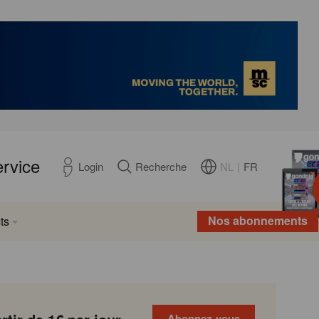
ervice
NL
|
FR
Login
Recherche
Nos abonnements
ts
Abonnez-vous