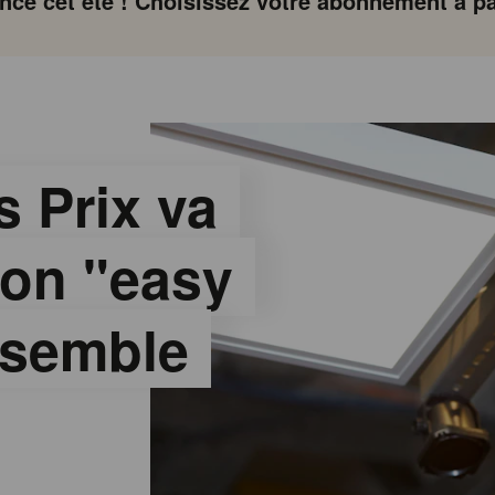
ce cet été ! Choisissez votre abonnement à par
s Prix va
ion "easy
nsemble