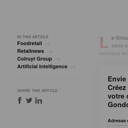
L
IN THIS ARTICLE
e Grou
Foodretail
sans su
Retailnews
souligne au
Colruyt Group
Artificial Intelligence
Envie 
Créez
SHARE THIS ARTICLE
votre
Gondo
Adresse 