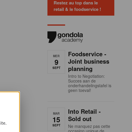
Restez au top dans le
retail & le foodservice !
Foodservice -
MER
9
Joint business
planning
SEPT
Intro to Negotiation:
Succes aan de
onderhandelingstafel is
geen toeval!
Into Retail -
MAR
15
Sold out
ite.
SEPT
Ne manquez pas cette
occasion unique de