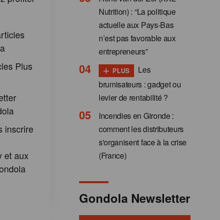
:
Nutrition) : “La politique
actuelle aux Pays-Bas
rticles
n’est pas favorable aux
la
entrepreneurs”
cles Plus
+
Les
PLUS
brumisateurs : gadget ou
etter
levier de rentabilité ?
dola
Incendies en Gironde :
 inscrire
comment les distributeurs
s'organisent face à la crise
 et aux
(France)
ondola
Gondola Newsletter