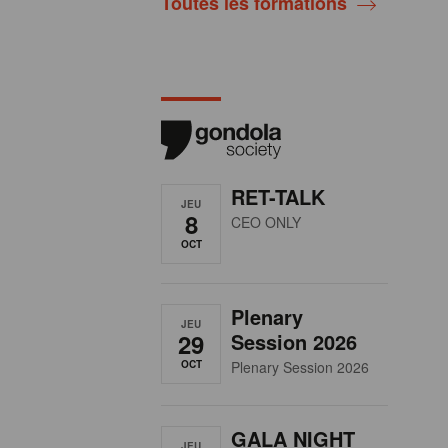
Toutes les formations
RET-TALK
JEU
8
CEO ONLY
OCT
Plenary
JEU
29
Session 2026
OCT
Plenary Session 2026
GALA NIGHT
JEU