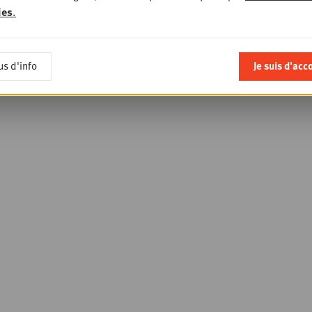
ies
.
us d'info
Je suis d'acc