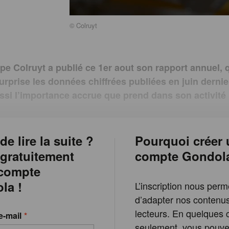
©
Colruyt
pe Colruyt a publié ce 1er aout son rapport annuel, 
rprise les données chiffrées publiées en juin dernier.
ssi l’importance accrue que prend dans son activité l
de lire la suite ?
Pourquoi créer 
 gratuitement
compte Gondol
 compte
la !
L’inscription nous perm
d’adapter nos contenu
lecteurs. En quelques c
e-mail
seulement, vous pouvez