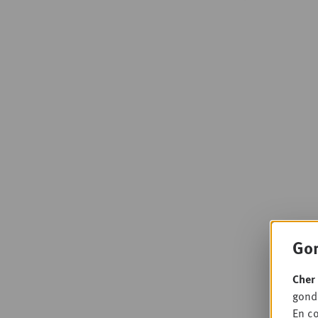
Gon
Cher 
gondo
En co