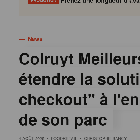
Prenez une longueur d’avan
PROMOTION
Gondola
Gondola
academy
society
News
Colruyt Meilleur
étendre la solut
checkout" à l'e
de son parc
4 AOÛT 2025
•
FOODRETAIL
•
CHRISTOPHE SANCY