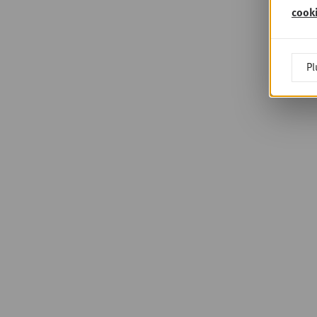
cook
Pl