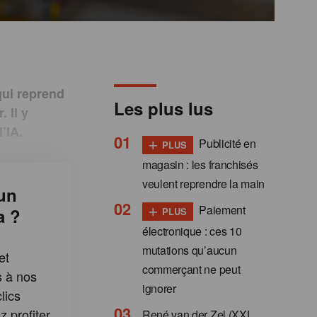
qui reprend
Les plus lus
 Il y
’IA.
+
Publicité en
PLUS
magasin : les franchisés
veulent reprendre la main
un
+
Paiement
a ?
PLUS
électronique : ces 10
mutations qu’aucun
et
commerçant ne peut
s à nos
ignorer
lics
 profiter
René van der Zel (XXL