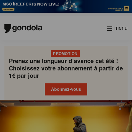
menu
PROMOTION
Prenez une longueur d’avance cet été !
Choisissez votre abonnement à partir de
1€ par jour
Abonnez-vous
Gondola
Gondola
academy
society