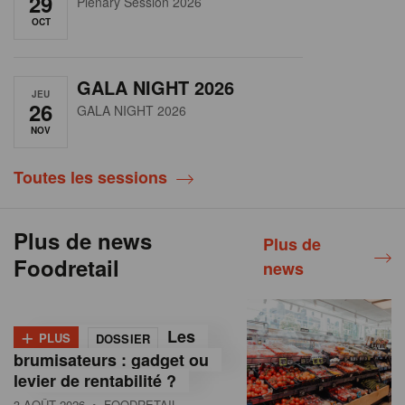
29
Plenary Session 2026
OCT
GALA NIGHT 2026
JEU
26
GALA NIGHT 2026
NOV
Toutes les sessions
Plus de news
Plus de
Foodretail
news
+
Les
PLUS
DOSSIER
brumisateurs : gadget ou
levier de rentabilité ?
3 AOÛT 2026
• FOODRETAIL