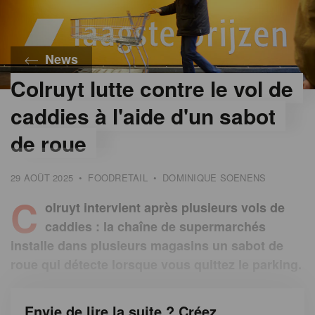
News
Colruyt lutte contre le vol de
©
Colruyt
caddies à l'aide d'un sabot
Group
de roue
29 AOÛT 2025
•
FOODRETAIL
•
DOMINIQUE SOENENS
C
olruyt intervient après plusieurs vols de
caddies : la chaîne de supermarchés
installe dans plusieurs magasins un sabot de
roue qui détecte lorsque vous quittez le parking.
Envie de lire la suite ? Créez