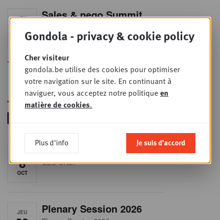
Sales & nego Summit
JEU
24
2026
Gondola - privacy & cookie policy
SEPT
Sales & Nego summit 2026
Cher visiteur
Toutes les formations
gondola.be utilise des cookies pour optimiser
votre navigation sur le site. En continuant à
naviguer, vous acceptez notre politique
en
matière de cookies
.
Plus d'info
Je suis d'accord
RET-TALK
JEU
8
CEO ONLY
OCT
Plenary Session 2026
JEU