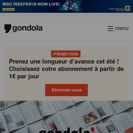
menu
PROMOTION
Prenez une longueur d’avance cet été !
Choisissez votre abonnement à partir de
1€ par jour
Abonnez-vous
Gondola
Gondola
academy
society