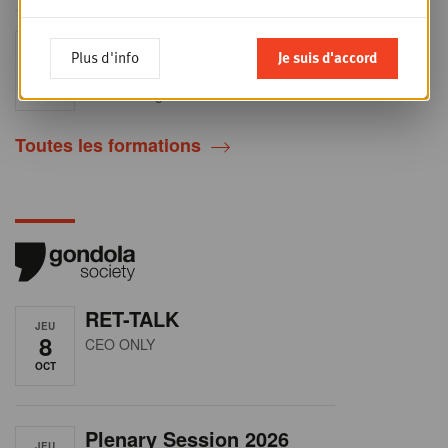
Sales & nego Summit
JEU
Plus d'info
Je suis d'accord
24
2026
SEPT
Sales & Nego summit 2026
Toutes les formations
RET-TALK
JEU
8
CEO ONLY
OCT
Plenary Session 2026
JEU