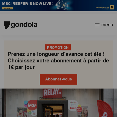
menu
PROMOTION
Prenez une longueur d’avance cet été !
Choisissez votre abonnement à partir de
1€ par jour
Abonnez-vous
Gondola
Gondola
academy
society