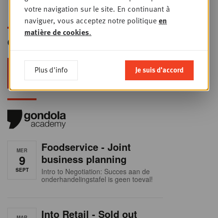
peut ignorer
votre navigation sur le site. En continuant à
naviguer, vous acceptez notre politique
en
matière de cookies
.
Gondola Newsletter
Restez au top dans le retail & le
Plus d'info
Je suis d'accord
foodservice !
Foodservice - Joint
MER
9
business planning
SEPT
Intro to Negotiation: Succes aan de
onderhandelingstafel is geen toeval!
Into Retail - Sold out
MAR