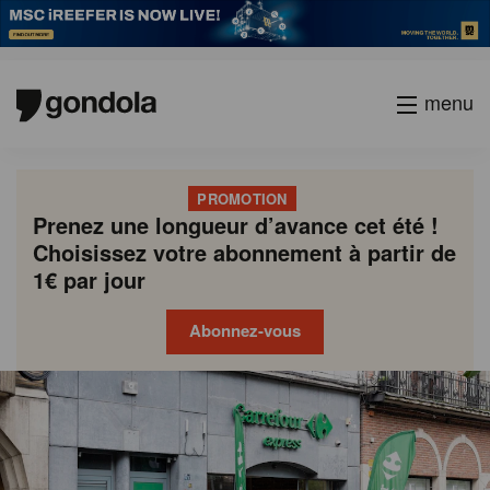
menu
PROMOTION
Prenez une longueur d’avance cet été !
Choisissez votre abonnement à partir de
1€ par jour
Abonnez-vous
Gondola
Gondola
academy
society