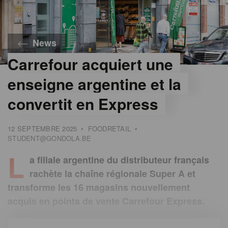
News
Carrefour acquiert une
©
Catherine
enseigne argentine et la
Linkens
convertit en Express
12 SEPTEMBRE 2025
•
FOODRETAIL
•
STUDENT@GONDOLA.BE
L
a filiale argentine du distributeur français
rachète la chaîne régionale Super A et
transforme les 16 magasins nouvellement
acquis en points de vente Carrefour Express.