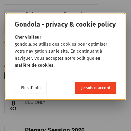
Sales & nego Summit
JEU
24
2026
Gondola - privacy & cookie policy
SEPT
Sales & Nego summit 2026
Cher visiteur
Toutes les formations
gondola.be utilise des cookies pour optimiser
votre navigation sur le site. En continuant à
naviguer, vous acceptez notre politique
en
matière de cookies
.
Plus d'info
Je suis d'accord
RET-TALK
JEU
8
CEO ONLY
OCT
Plenary Session 2026