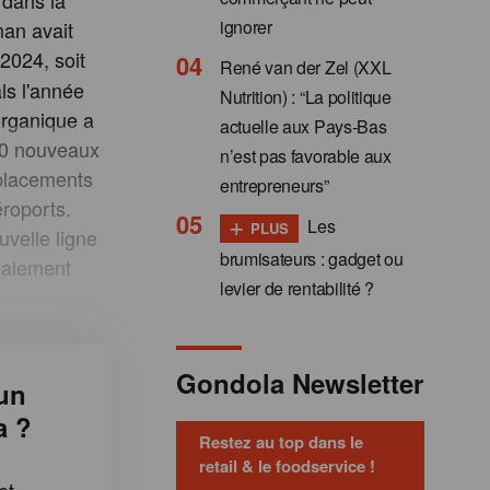
 dans la
ignorer
an avait
2024, soit
René van der Zel (XXL
ls l'année
Nutrition) : “La politique
organique a
actuelle aux Pays-Bas
150 nouveaux
n’est pas favorable aux
mplacements
entrepreneurs”
roports.
+
Les
PLUS
uvelle ligne
brumisateurs : gadget ou
galement
levier de rentabilité ?
Gondola Newsletter
un
a ?
Restez au top dans le
retail & le foodservice !