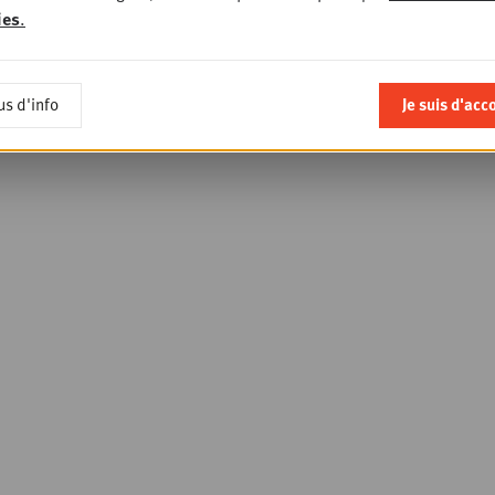
Society
ies
.
registrer
us d'info
Je suis d'acc