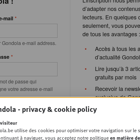
la !
L’inscription nous perm
d’adapter nos contenu
lecteurs. En quelques c
e-mail
seulement, vous pouvez
de tous les avantages 
r Gondola e-mail address.
Accès à tous les a
d’actualité Gondo
asse
Lire jusqu’à 3 arti
gratuits par mois
 mot de passe qui
Recevoir la newsl
e votre adresse e-mail
exclusive de Gon
 oublié votre mot de
dola - privacy & cookie policy
Possibilité de vous
aux formations de
visiteur
Gondola Academy
la.be utilise des cookies pour optimiser votre navigation sur le s
événements de G
ntinuant à naviguer, vous acceptez notre politique
en matière de