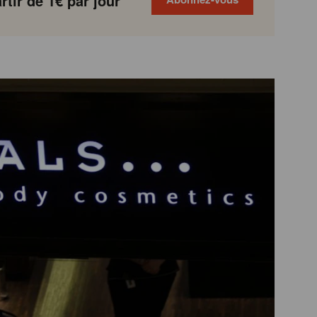
tir de 1€ par jour