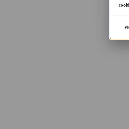
cook
Ou s'en
Pl