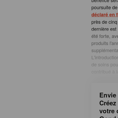
bénéfice ser
poursuite d
déclaré en f
près de cinq
dernière est
été forte, a
produits l'a
supplémentai
L'introducti
de soins pou
contribué à 
Envie 
Créez
votre