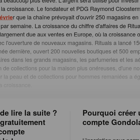
a beaucoup plus élevé. L'argent sera utilisé pour investir
e la croissance. Le fondateur et PDG Raymond Cloosterm
r que la chaîne prévoyait d'ouvrir 250 magasins en 
évrie
 par semaine. La croissance du chiffre d'affaires de Ritua
 largement due aux ventes en Europe, où la croissance 
vec l'ouverture de nouveaux magasins. Rituals a lancé 
nnée dernière, ouvert 200 nouvelles boutiques et 500 e
res dans les grands magasins, les parfumeries et les aé
on de collections pour la maison plus onéreuses, d'une no
r la peau et de collections pour hommes remaniées a é
la croissance.
de lire la suite ?
Pourquoi créer 
 gratuitement
compte Gondol
 compte