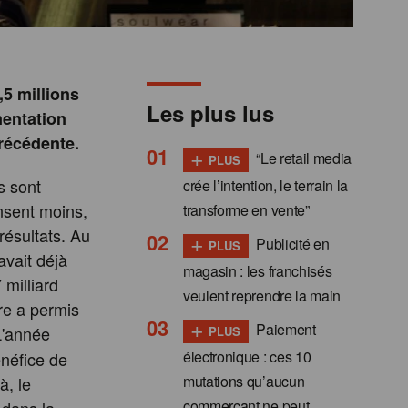
,5 millions
Les plus lus
mentation
précédente.
+
“Le retail media
PLUS
s sont
crée l’intention, le terrain la
nsent moins,
transforme en vente”
résultats. Au
+
Publicité en
PLUS
avait déjà
magasin : les franchisés
 milliard
veulent reprendre la main
fre a permis
+
Paiement
L'année
PLUS
électronique : ces 10
énéfice de
mutations qu’aucun
à, le
commerçant ne peut