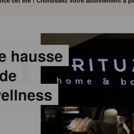
ce cet été ! Choisissez votre abonnement à par
te hausse
 de
ellness