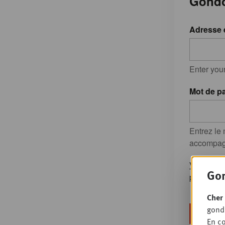
Gondo
Adresse 
Enter you
Mot de p
Entrez le
accompagn
Vous avez
Gon
passe?
Cher 
gondo
En co