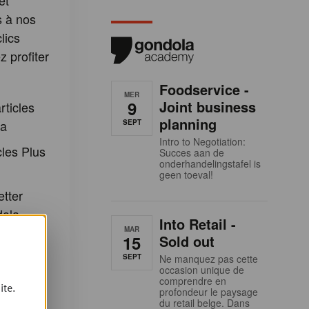
et
s à nos
lics
 profiter
:
Foodservice -
MER
9
Joint business
rticles
planning
la
SEPT
Intro to Negotiation:
cles Plus
Succes aan de
onderhandelingstafel is
geen toeval!
etter
dola
Into Retail -
MAR
 inscrire
15
Sold out
SEPT
Ne manquez pas cette
occasion unique de
 et aux
comprendre en
ite.
profondeur le paysage
ondola
du retail belge. Dans