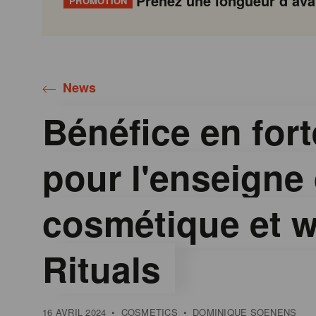
Prenez une longueur d’avan
PROMOTION
Gondola
Gondola
academy
society
News
Bénéfice en for
pour l'enseigne
cosmétique et w
Rituals
16 AVRIL 2024
•
COSMETICS
•
DOMINIQUE SOENENS