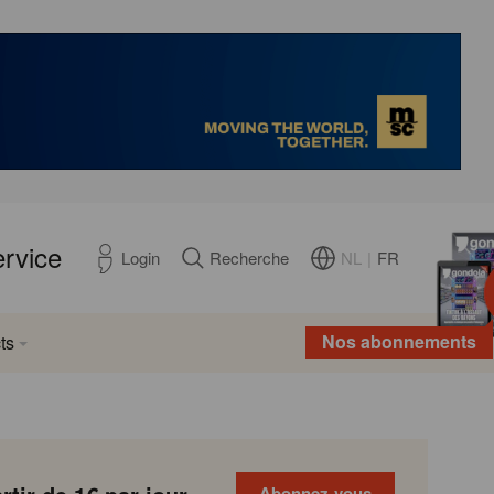
ervice
NL
|
FR
Login
Recherche
Nos abonnements
ts
Abonnez-vous