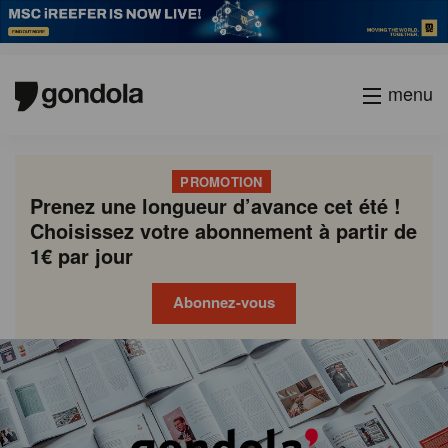
menu
PROMOTION
Prenez une longueur d’avance cet été !
Choisissez votre abonnement à partir de
1€ par jour
Abonnez-vous
Gondola
Gondola
academy
society