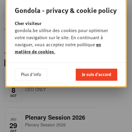
Sales & nego Summit
JEU
24
2026
Gondola - privacy & cookie policy
SEPT
Sales & Nego summit 2026
Cher visiteur
Toutes les formations
gondola.be utilise des cookies pour optimiser
votre navigation sur le site. En continuant à
naviguer, vous acceptez notre politique
en
matière de cookies
.
Plus d'info
Je suis d'accord
RET-TALK
JEU
8
CEO ONLY
OCT
Plenary Session 2026
JEU
29
Plenary Session 2026
OCT