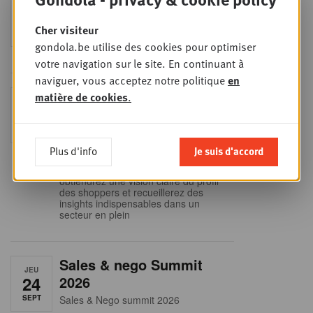
MER
9
business planning
Cher visiteur
SEPT
Intro to Negotiation: Succes aan de
gondola.be utilise des cookies pour optimiser
onderhandelingstafel is geen toeval!
votre navigation sur le site. En continuant à
naviguer, vous acceptez notre politique
en
Into Retail - Sold out
matière de cookies
.
MAR
15
Ne manquez pas cette occasion
unique de comprendre en profondeur
SEPT
le paysage du retail belge. Dans cette
mise à jour essentielle, vous
Plus d'info
Je suis d'accord
découvrirez les stratégies des
principaux retailers alimentaires,
obtiendrez une vision claire du profil
des shoppers et recueillerez des
insights indispensables dans un
secteur en plein
Sales & nego Summit
JEU
24
2026
SEPT
Sales & Nego summit 2026