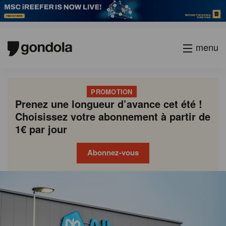
menu
PROMOTION
Prenez une longueur d’avance cet été !
Choisissez votre abonnement à partir de
1€ par jour
Abonnez-vous
Gondola
Gondola
academy
society