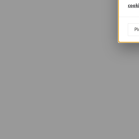
cook
Pl