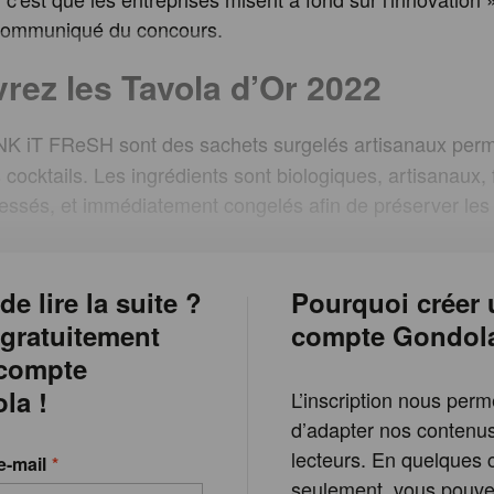
 communiqué du concours.
rez les Tavola d’Or 2022
K iT FReSH sont des sachets surgelés artisanaux perm
 cocktails. Les ingrédients sont biologiques, artisanaux,
ssés, et immédiatement congelés afin de préserver les
de lire la suite ?
Pourquoi créer 
 gratuitement
compte Gondol
 compte
la !
L’inscription nous perm
d’adapter nos contenu
lecteurs. En quelques c
e-mail
seulement, vous pouvez