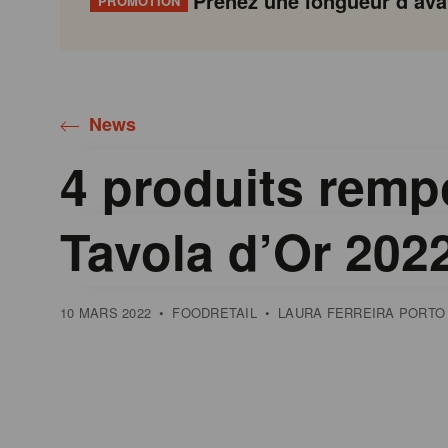
Prenez une longueur d’avan
PROMOTION
Gondola
Gondola
academy
society
News
4 produits remp
Tavola d’Or 202
10 MARS 2022
•
FOODRETAIL
•
LAURA FERREIRA PORTO