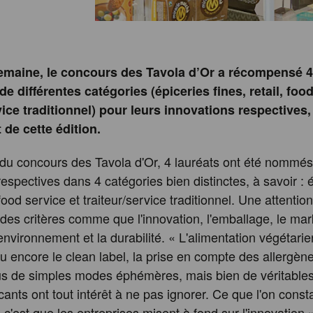
semaine, le concours des Tavola d’Or a récompensé 4
de différentes catégories (épiceries fines, retail, foo
vice traditionnel) pour leurs innovations respectives
 de cette édition.
 du concours des Tavola d'Or, 4 lauréats ont été nommés
espectives dans 4 catégories bien distinctes, à savoir : 
, food service et traiteur/service traditionnel. Une attention
 des critères comme que l'innovation, l'emballage, le mark
'environnement et la durabilité. « L'alimentation végétari
ou encore le clean label, la prise en compte des allergènes
us de simples modes éphémères, mais bien de véritable
cants ont tout intérêt à ne pas ignorer. Ce que l'on cons
, c'est que les entreprises misent à fond sur l'innovation 