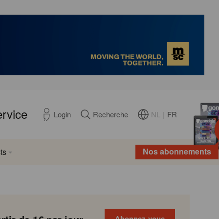
ervice
NL
|
FR
Login
Recherche
Nos abonnements
ts
Abonnez-vous