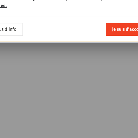
ies
.
us d'info
Je suis d'acc