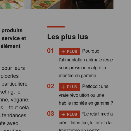
 produits
Les plus lus
d service et
, élément
+
Pourquoi
PLUS
l'alimentation animale reste
 pour leurs
sous pression malgré la
épiceries
montée en gamme
 particulière
+
Petfood : une
PLUS
eting, le
vraie révolution ou une
enne, végane,
habile montée en gamme ?
... tout cela
+
“Le retail media
s tendances
PLUS
crée l’intention, le terrain la
tate avec
transforme en vente”
», peut-on