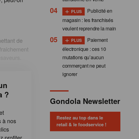
+
Publicité en
PLUS
magasin : les franchisés
veulent reprendre la main
+
Paiement
ettant de
PLUS
 fraichement
électronique : ces 10
 saveurs.
mutations qu’aucun
commerçant ne peut
ignorer
un
a ?
Gondola Newsletter
et
Restez au top dans le
s à nos
retail & le foodservice !
lics
 profiter