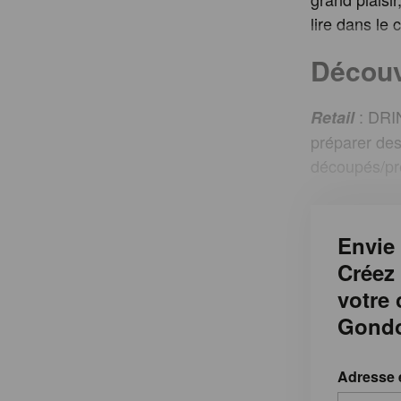
lire dans le
Découv
: DRIN
Retail
préparer des
découpés/pre
Envie 
Créez
votre
Gondo
Adresse 