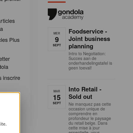
:
rticles
la
Foodservice -
MER
9
Joint business
cles Plus
planning
SEPT
Intro to Negotiation:
etter
Succes aan de
onderhandelingstafel is
dola
geen toeval!
 inscrire
Into Retail -
MAR
 et aux
15
Sold out
ondola
SEPT
Ne manquez pas cette
occasion unique de
comprendre en
profondeur le paysage
du retail belge. Dans
ite.
cette mise à jour
essentielle, vous