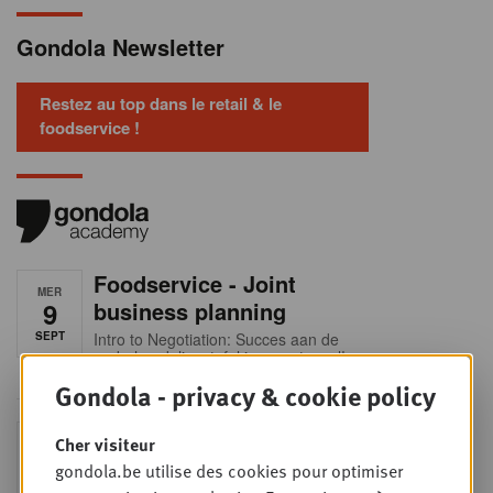
Gondola Newsletter
Restez au top dans le retail & le
foodservice !
Foodservice - Joint
MER
9
business planning
SEPT
Intro to Negotiation: Succes aan de
onderhandelingstafel is geen toeval!
Gondola - privacy & cookie policy
Into Retail - Sold out
Cher visiteur
MAR
15
Ne manquez pas cette occasion
gondola.be utilise des cookies pour optimiser
unique de comprendre en profondeur
SEPT