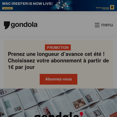
menu
PROMOTION
Prenez une longueur d’avance cet été !
Choisissez votre abonnement à partir de
1€ par jour
Abonnez-vous
Gondola
Gondola
academy
society