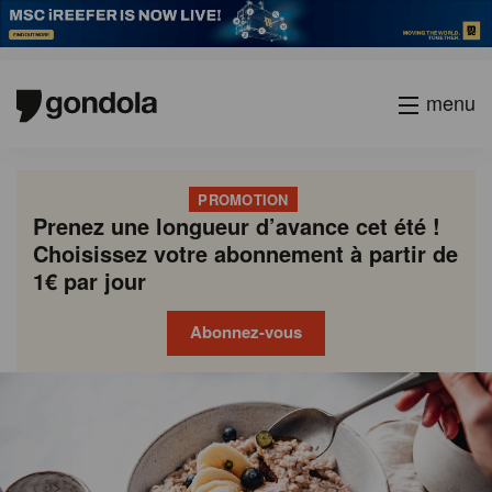
menu
PROMOTION
Prenez une longueur d’avance cet été !
Choisissez votre abonnement à partir de
1€ par jour
Abonnez-vous
Gondola
Gondola
academy
society