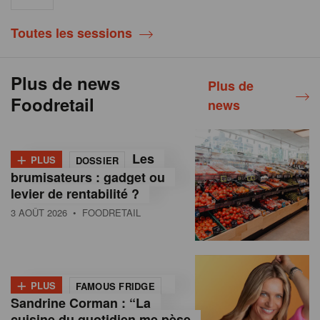
Toutes les sessions
Plus de news
Plus de
Foodretail
news
+
Les
PLUS
DOSSIER
brumisateurs : gadget ou
levier de rentabilité ?
3 AOÛT 2026
• FOODRETAIL
+
PLUS
FAMOUS FRIDGE
Sandrine Corman : “La
cuisine du quotidien me pèse