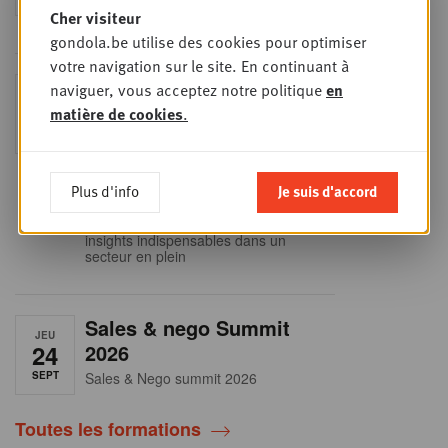
onderhandelingstafel is geen toeval!
Cher visiteur
gondola.be utilise des cookies pour optimiser
votre navigation sur le site. En continuant à
Into Retail - Sold out
naviguer, vous acceptez notre politique
en
MAR
15
matière de cookies
.
Ne manquez pas cette occasion
unique de comprendre en profondeur
SEPT
le paysage du retail belge. Dans cette
mise à jour essentielle, vous
découvrirez les stratégies des
Plus d'info
Je suis d'accord
principaux retailers alimentaires,
obtiendrez une vision claire du profil
des shoppers et recueillerez des
insights indispensables dans un
secteur en plein
Sales & nego Summit
JEU
24
2026
SEPT
Sales & Nego summit 2026
Toutes les formations