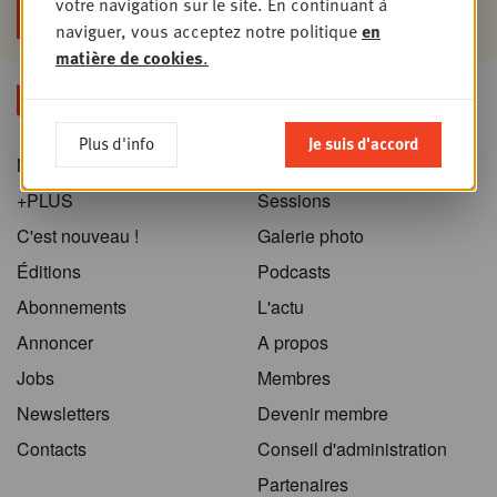
votre navigation sur le site. En continuant à
naviguer, vous acceptez notre politique
en
matière de cookies
.
Plus d'info
Je suis d'accord
News
Home
+PLUS
Sessions
C'est nouveau !
Galerie photo
Éditions
Podcasts
Abonnements
L'actu
Annoncer
A propos
Jobs
Membres
Newsletters
Devenir membre
Contacts
Conseil d'administration
Partenaires