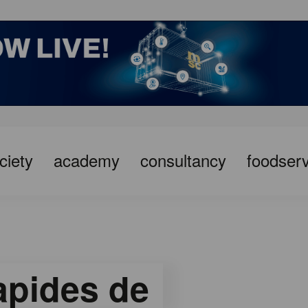
ciety
academy
consultancy
foodserv
apides de