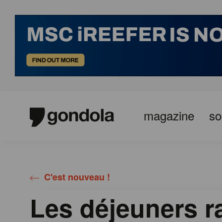
magazine
so
Gondola
Gondola
academy
society
C'est nouveau !
Les déjeuners r