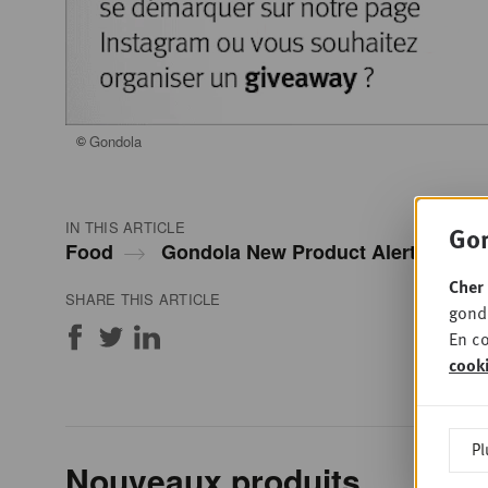
©
Gondola
IN THIS ARTICLE
Gon
Food
Gondola New Product Alert
Cher 
SHARE THIS ARTICLE
gondo
En co
cook
Pl
Nouveaux produits