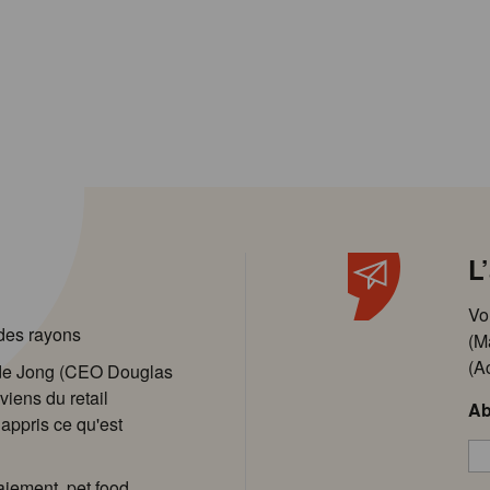
L
Vo
 des rayons
(M
(A
 de Jong (CEO Douglas
viens du retail
Ab
 appris ce qu'est
aiement, pet food,