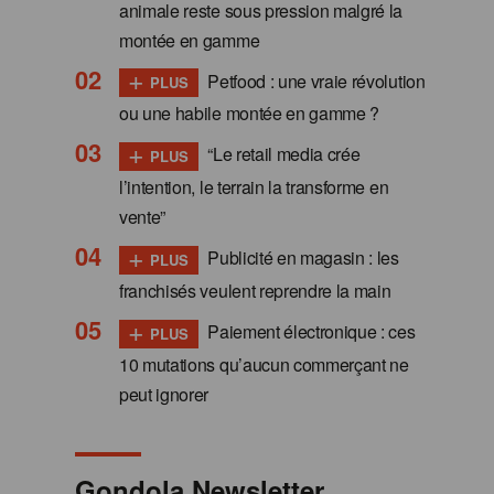
animale reste sous pression malgré la
montée en gamme
+
Petfood : une vraie révolution
PLUS
ou une habile montée en gamme ?
+
“Le retail media crée
PLUS
l’intention, le terrain la transforme en
vente”
+
Publicité en magasin : les
PLUS
franchisés veulent reprendre la main
+
Paiement électronique : ces
PLUS
10 mutations qu’aucun commerçant ne
peut ignorer
Gondola Newsletter