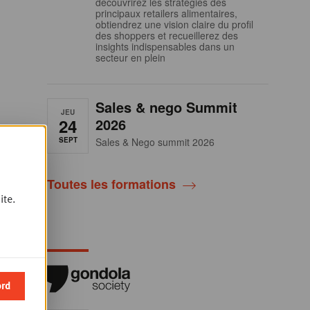
découvrirez les stratégies des
principaux retailers alimentaires,
obtiendrez une vision claire du profil
des shoppers et recueillerez des
insights indispensables dans un
secteur en plein
Sales & nego Summit
JEU
24
2026
SEPT
Sales & Nego summit 2026
Toutes les formations
ite.
ord