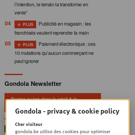
l’intention, le terrain la transforme en
vente”
+
Publicité en magasin : les
PLUS
franchisés veulent reprendre la main
+
Paiement électronique : ces
PLUS
10 mutations qu’aucun commerçant ne
peut ignorer
Gondola Newsletter
Restez au top dans le retail & le
foodservice !
Gondola - privacy & cookie policy
Cher visiteur
gondola.be utilise des cookies pour optimiser