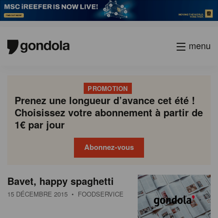
menu
PROMOTION
Prenez une longueur d’avance cet été !
Choisissez votre abonnement à partir de
1€ par jour
Abonnez-vous
N
Gondola
Gondola
Bavet, happy spaghetti
P
Previous
Page
Page
Page
Page
Current
Page
Page
Page
Page
Next
academy
society
e
a
page
page
page
15 DÉCEMBRE 2015
• FOODSERVICE
g
w
i