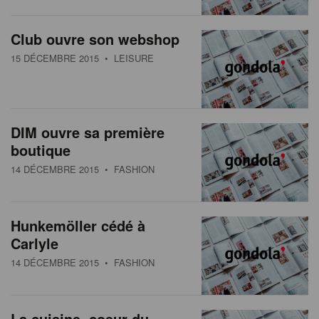
s
n
a
Club ouvre son webshop
t
15 DÉCEMBRE 2015
• LEISURE
i
o
n
DIM ouvre sa première
boutique
14 DÉCEMBRE 2015
• FASHION
Hunkemöller cédé à
Carlyle
14 DÉCEMBRE 2015
• FASHION
La cuisine, coeur du