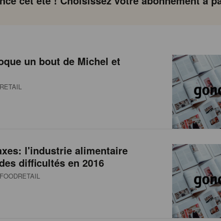
ce cet été ! Choisissez votre abonnement à par
oque un bout de Michel et
RETAIL
axes: l'industrie alimentaire
des difficultés en 2016
FOODRETAIL