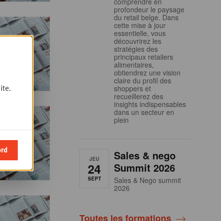
comprendre en
profondeur le paysage
du retail belge. Dans
cette mise à jour
essentielle, vous
découvrirez les
stratégies des
principaux retailers
alimentaires,
obtiendrez une vision
claire du profil des
ite.
shoppers et
recueillerez des
insights indispensables
dans un secteur en
plein
ord
Sales & nego
JEU
24
Summit 2026
SEPT
Sales & Nego summit
2026
Toutes les formations