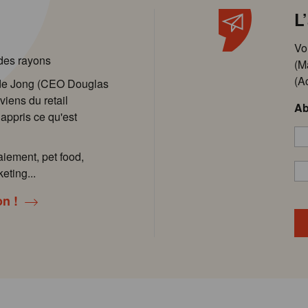
L
Vo
 des rayons
(M
(A
 de Jong (CEO Douglas
viens du retail
Ab
 appris ce qu'est
aiement, pet food,
eting...
on !