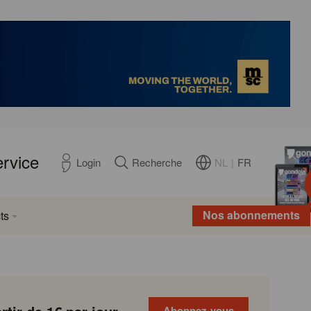
ervice
NL
|
FR
Login
Recherche
Nos abonnements
ts
Abonnez-vous