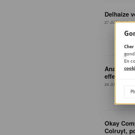
Delhaize 
27 JUIN 2016
• 
Gon
Cher 
gondo
En co
Analyse: l
cook
effets du B
24 JUIN 2016
• 
Pl
Okay Comp
Colruyt, p