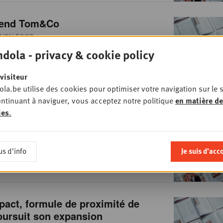
vend Tom&Co
NON FOOD
dola - privacy & cookie policy
visiteur
la.be utilise des cookies pour optimiser votre navigation sur le s
ntinuant à naviguer, vous acceptez notre politique
en matière de
e secteur alimentaire ressentira les
ies
.
rexit
RETAIL
us d'info
Je suis d'acc
act, formule de proximité de
oursuit son expansion