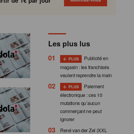
tir de 1€ par jour
Les plus lus
+
Publicité en
PLUS
magasin : les franchisés
veulent reprendre la main
+
Paiement
PLUS
électronique : ces 10
mutations qu’aucun
commerçant ne peut
ignorer
René van der Zel (XXL