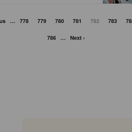
ous
…
778
779
780
781
782
783
78
786
…
Next ›