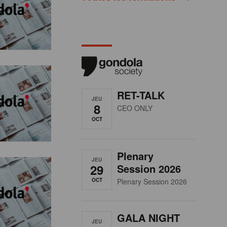
RET-TALK
JEU
8
CEO ONLY
OCT
Plenary
JEU
29
Session 2026
OCT
Plenary Session 2026
GALA NIGHT
JEU