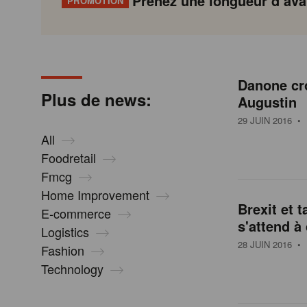
Prenez une longueur d’avan
PROMOTION
N
Gondola
Gondola
academy
society
e
Danone cr
P
Previous
Page
Page
Page
Page
Current
Page
Page
Page
Page
Next
Plus de news:
Augustin
a
page
page
page
g
29 JUIN 2016
• 
w
i
All
n
Foodretail
s
a
Fmcg
t
Home Improvement
i
Brexit et t
E-commerce
o
s'attend à 
Logistics
n
28 JUIN 2016
• 
Fashion
Technology