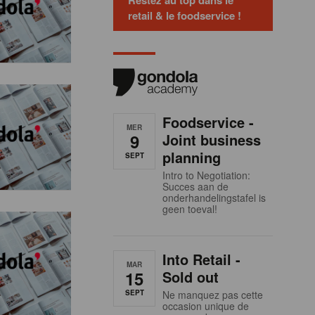
Restez au top dans le
retail & le foodservice !
Foodservice -
MER
9
Joint business
planning
SEPT
Intro to Negotiation:
Succes aan de
onderhandelingstafel is
geen toeval!
Into Retail -
MAR
15
Sold out
SEPT
Ne manquez pas cette
occasion unique de