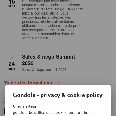
15
Ne manquez pas cette occasion
unique de comprendre en profondeur
SEPT
le paysage du retail belge. Dans cette
mise à jour essentielle, vous
découvrirez les stratégies des
principaux retailers alimentaires,
obtiendrez une vision claire du profil
des shoppers et recueillerez des
insights indispensables dans un
secteur en plein
Sales & nego Summit
JEU
24
2026
SEPT
Sales & Nego summit 2026
Toutes les formations
Gondola - privacy & cookie policy
Cher visiteur
gondola.be utilise des cookies pour optimiser