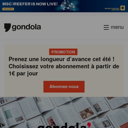
menu
PROMOTION
Prenez une longueur d’avance cet été !
Choisissez votre abonnement à partir de
1€ par jour
Abonnez-vous
Gondola
Gondola
academy
society