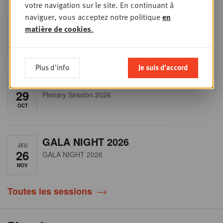
votre navigation sur le site. En continuant à
naviguer, vous acceptez notre politique
en
RET-TALK
JEU
matière de cookies
.
8
CEO ONLY
OCT
Plus d'info
Je suis d'accord
Plenary Session 2026
JEU
29
Plenary Session 2026
OCT
GALA NIGHT 2026
JEU
26
GALA NIGHT 2026
NOV
Toutes les sessions