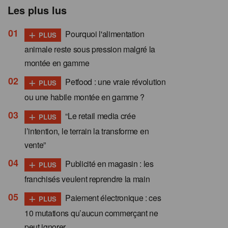
Les plus lus
+
Pourquoi l'alimentation
PLUS
animale reste sous pression malgré la
montée en gamme
+
Petfood : une vraie révolution
PLUS
ou une habile montée en gamme ?
+
“Le retail media crée
PLUS
l’intention, le terrain la transforme en
vente”
+
Publicité en magasin : les
PLUS
franchisés veulent reprendre la main
+
Paiement électronique : ces
PLUS
10 mutations qu’aucun commerçant ne
peut ignorer