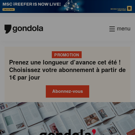
menu
PROMOTION
Prenez une longueur d’avance cet été !
Choisissez votre abonnement à partir de
1€ par jour
Abonnez-vous
Gondola
Gondola
academy
society