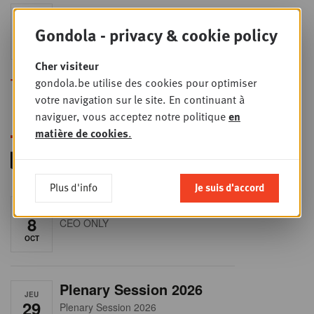
Sales & nego Summit
JEU
24
2026
Gondola - privacy & cookie policy
SEPT
Sales & Nego summit 2026
Cher visiteur
Toutes les formations
gondola.be utilise des cookies pour optimiser
votre navigation sur le site. En continuant à
naviguer, vous acceptez notre politique
en
matière de cookies
.
Plus d'info
Je suis d'accord
RET-TALK
JEU
8
CEO ONLY
OCT
Plenary Session 2026
JEU
29
Plenary Session 2026