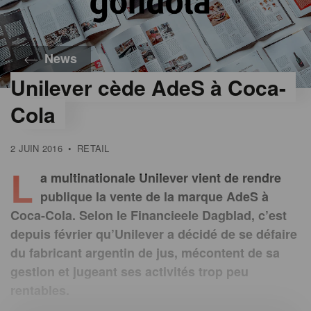
News
Unilever cède AdeS à Coca-
Cola
2 JUIN 2016
•
RETAIL
L
a multinationale Unilever vient de rendre
publique la vente de la marque AdeS à
Coca-Cola. Selon le Financieele Dagblad, c’est
depuis février qu’Unilever a décidé de se défaire
du fabricant argentin de jus, mécontent de sa
gestion et jugeant ses activités trop peu
rentables.