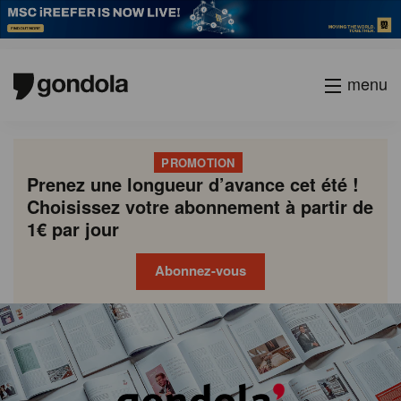
menu
PROMOTION
Prenez une longueur d’avance cet été !
Choisissez votre abonnement à partir de
1€ par jour
Abonnez-vous
Gondola
Gondola
academy
society