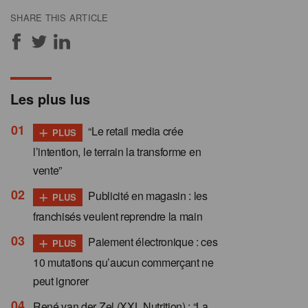
SHARE THIS ARTICLE
Les plus lus
+
“Le retail media crée
PLUS
l’intention, le terrain la transforme en
vente”
+
Publicité en magasin : les
PLUS
franchisés veulent reprendre la main
+
Paiement électronique : ces
PLUS
10 mutations qu’aucun commerçant ne
peut ignorer
René van der Zel (XXL Nutrition) : “La