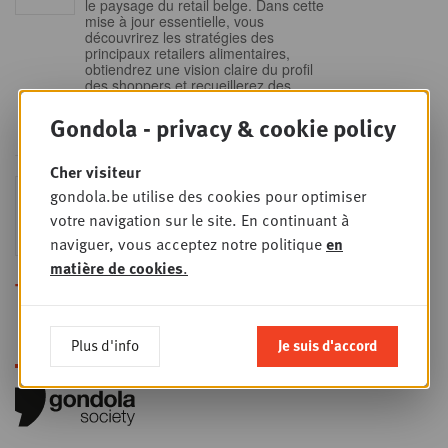
le paysage du retail belge. Dans cette
mise à jour essentielle, vous
découvrirez les stratégies des
principaux retailers alimentaires,
obtiendrez une vision claire du profil
des shoppers et recueillerez des
insights indispensables dans un
secteur en plein
Gondola - privacy & cookie policy
Cher visiteur
Sales & nego Summit
gondola.be utilise des cookies pour optimiser
JEU
24
2026
votre navigation sur le site. En continuant à
SEPT
Sales & Nego summit 2026
naviguer, vous acceptez notre politique
en
matière de cookies
.
Toutes les formations
Plus d'info
Je suis d'accord