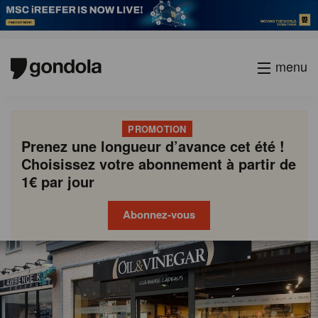
menu
PROMOTION
Prenez une longueur d’avance cet été !
Choisissez votre abonnement à partir de
1€ par jour
Abonnez-vous
Gondola
Gondola
academy
society