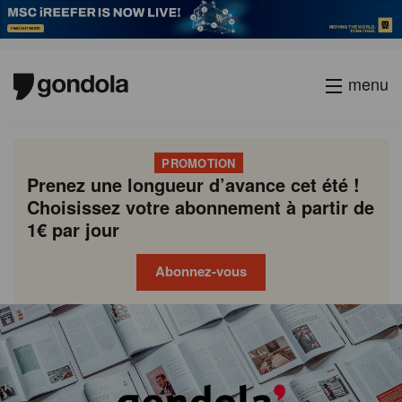
menu
PROMOTION
Prenez une longueur d’avance cet été !
Choisissez votre abonnement à partir de
1€ par jour
Abonnez-vous
Gondola
Gondola
academy
society