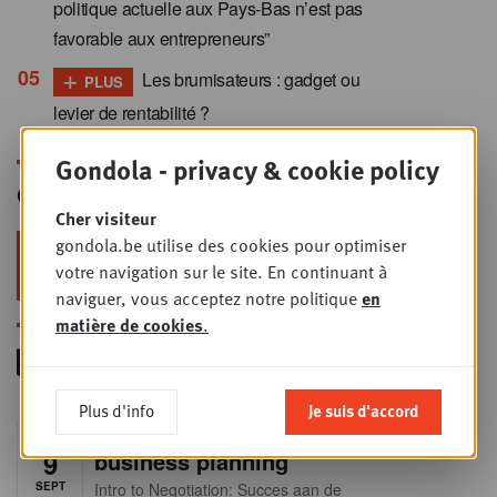
politique actuelle aux Pays-Bas n’est pas
favorable aux entrepreneurs”
+
Les brumisateurs : gadget ou
PLUS
levier de rentabilité ?
Gondola - privacy & cookie policy
Gondola Newsletter
Cher visiteur
gondola.be utilise des cookies pour optimiser
Restez au top dans le retail & le
votre navigation sur le site. En continuant à
foodservice !
naviguer, vous acceptez notre politique
en
matière de cookies
.
Plus d'info
Je suis d'accord
Foodservice - Joint
MER
9
business planning
SEPT
Intro to Negotiation: Succes aan de