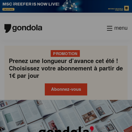
menu
PROMOTION
Prenez une longueur d’avance cet été !
Choisissez votre abonnement à partir de
1€ par jour
Abonnez-vous
Gondola
Gondola
academy
society