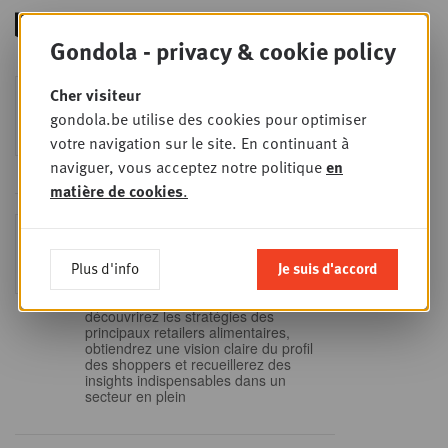
Gondola - privacy & cookie policy
Foodservice - Joint
Cher visiteur
MER
9
business planning
gondola.be utilise des cookies pour optimiser
SEPT
Intro to Negotiation: Succes aan de
votre navigation sur le site. En continuant à
onderhandelingstafel is geen toeval!
naviguer, vous acceptez notre politique
en
matière de cookies
.
Into Retail - Sold out
MAR
15
Ne manquez pas cette occasion
Plus d'info
Je suis d'accord
unique de comprendre en profondeur
SEPT
le paysage du retail belge. Dans cette
mise à jour essentielle, vous
découvrirez les stratégies des
principaux retailers alimentaires,
obtiendrez une vision claire du profil
des shoppers et recueillerez des
insights indispensables dans un
secteur en plein