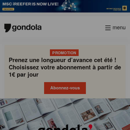
menu
PROMOTION
Prenez une longueur d’avance cet été !
Choisissez votre abonnement à partir de
1€ par jour
Abonnez-vous
Gondola
Gondola
academy
society