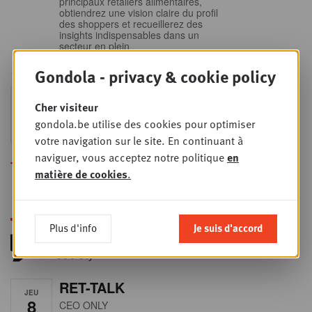
principaux retailers alimentaires,
obtiendrez une vision claire du profil
des shoppers et recueillerez des
insights indispensables dans un
secteur en plein
Gondola - privacy & cookie policy
Sales & nego Summit
JEU
Cher visiteur
24
2026
gondola.be utilise des cookies pour optimiser
SEPT
Sales & Nego summit 2026
votre navigation sur le site. En continuant à
naviguer, vous acceptez notre politique
en
Toutes les formations
matière de cookies
.
Plus d'info
Je suis d'accord
RET-TALK
JEU
8
CEO ONLY