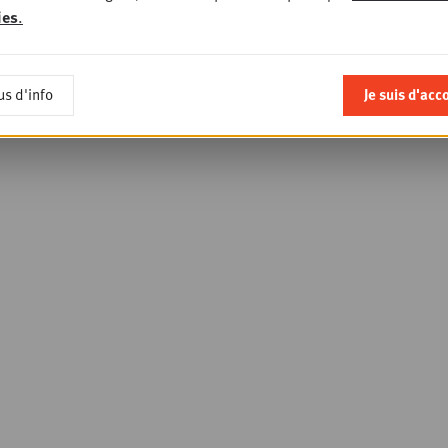
ies
.
us d'info
Je suis d'acc