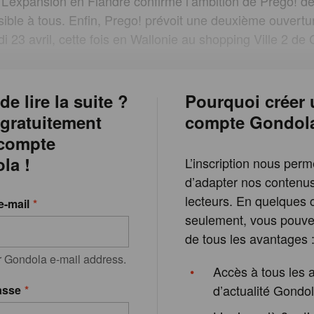
 L’expansion en Flandre confirme l’ambition de Prego! d
essible à tous. Enfin, Prego! prévoit une deuxième ouvertu
di 23 avril, cette fois en Wallonie au shopping Ville 2 de 
de lire la suite ?
Pourquoi créer 
 gratuitement
compte Gondol
 compte
la !
L’inscription nous perm
d’adapter nos contenu
lecteurs. En quelques c
e-mail
seulement, vous pouvez
de tous les avantages 
r Gondola e-mail address.
Accès à tous les a
d’actualité Gondo
asse