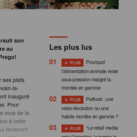
ursuit son
Les plus lus
re au
 Prego!
+
Pourquoi
PLUS
l'alimentation animale reste
r ses plats
sous pression malgré la
vain-la-
montée en gamme
ment inauguré
+
Petfood : une
PLUS
as. Pour
vraie révolution ou une
ne roue de la
habile montée en gamme ?
âce à cette
+
“Le retail media
ui tenteront
PLUS
crée l’intention, le terrain la