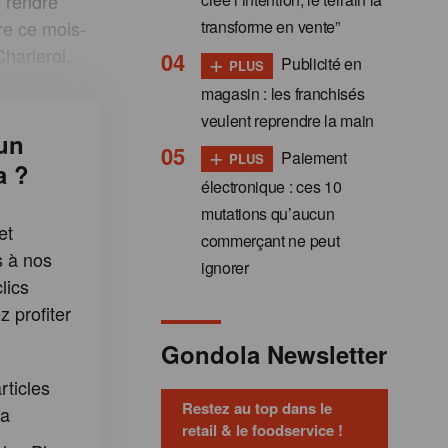
e rendre
transforme en vente”
re ce mois-
Charleroi.
+
Publicité en
PLUS
magasin : les franchisés
veulent reprendre la main
un
+
Paiement
PLUS
a ?
électronique : ces 10
mutations qu’aucun
et
commerçant ne peut
s à nos
ignorer
lics
 profiter
:
Gondola Newsletter
rticles
Restez au top dans le
la
retail & le foodservice !