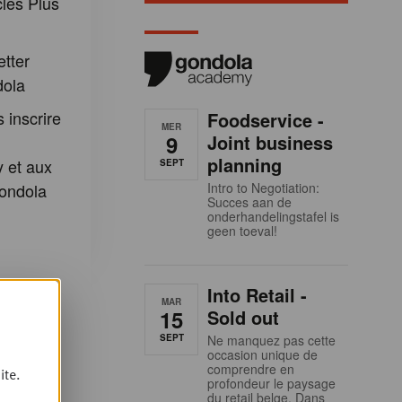
cles Plus
etter
dola
 inscrire
Foodservice -
MER
9
Joint business
planning
 et aux
SEPT
ondola
Intro to Negotiation:
Succes aan de
onderhandelingstafel is
geen toeval!
Into Retail -
MAR
15
Sold out
SEPT
Ne manquez pas cette
occasion unique de
comprendre en
ite.
profondeur le paysage
du retail belge. Dans