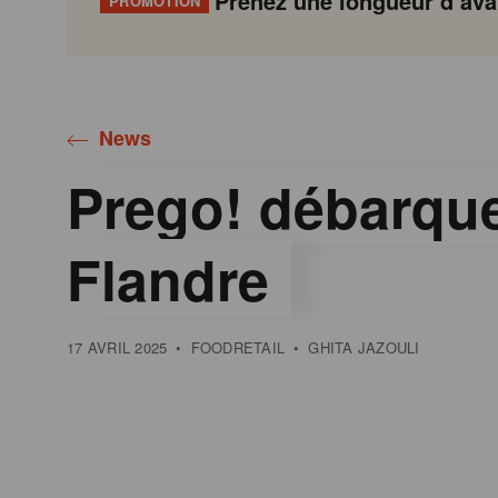
Prenez une longueur d’avan
PROMOTION
Gondola
Gondola
academy
society
News
Prego! débarqu
Flandre
17 AVRIL 2025
•
FOODRETAIL
•
GHITA JAZOULI