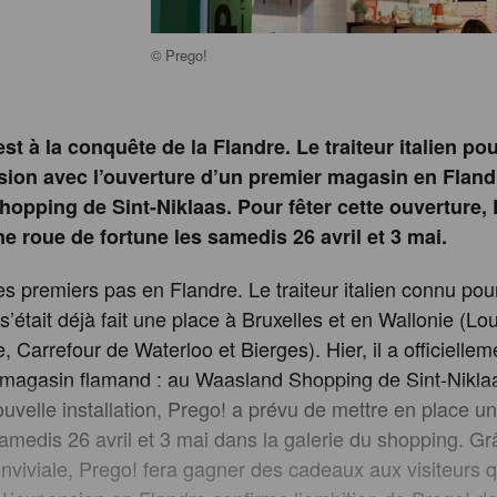
©
Prego!
est à la conquête de la Flandre. Le traiteur italien po
ion avec l’ouverture d’un premier magasin en Fland
opping de Sint-Niklaas. Pour fêter cette ouverture,
ne roue de fortune les samedis 26 avril et 3 mai.
es premiers pas en Flandre. Le traiteur italien connu pou
s’était déjà fait une place à Bruxelles et en Wallonie (Lou
, Carrefour de Waterloo et Bierges). Hier, il a officielle
 magasin flamand : au Waasland Shopping de Sint-Nikla
ouvelle installation, Prego! a prévu de mettre en place u
samedis 26 avril et 3 mai dans la galerie du shopping. Gr
nviviale, Prego! fera gagner des cadeaux aux visiteurs q