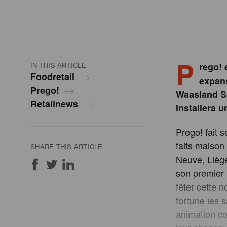
P
IN THIS ARTICLE
rego! 
Foodretail
expans
Prego!
Waasland Sh
Retailnews
installera u
Prego! fait s
faits maison 
SHARE THIS ARTICLE
Neuve, Liège
son premier
fêter cette n
fortune les 
animation co