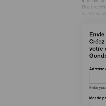
leur chance.
l’Italie acc
ci, le mercre
Envie 
Créez
votre
Gondo
Adresse 
Enter you
Mot de p