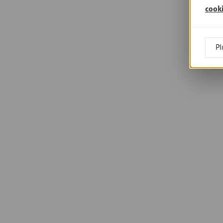
cook
Pl