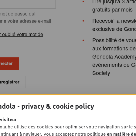
Lire jusqu’à 3 arti
gratuits par mois
 mot de passe qui
Recevoir la newsl
e votre adresse e-mail
exclusive de Gon
 oublié votre mot de
Possibilité de vous
aux formations de
Gondola Academy
événements de G
Society
registrer
dola - privacy & cookie policy
visiteur
la.be utilise des cookies pour optimiser votre navigation sur le s
ntinuant à naviguer, vous acceptez notre politique
en matière de