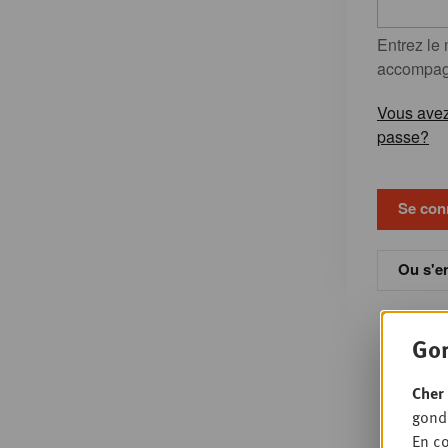
Entrez le
accompagn
Vous avez
passe?
Ou s'en
Gon
Cher 
gondo
En co