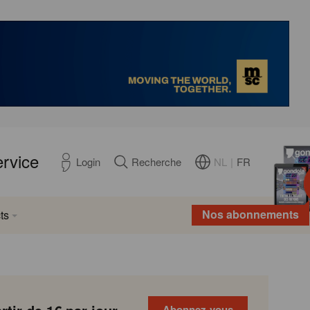
ervice
NL
|
FR
Login
Recherche
Nos abonnements
ts
Abonnez-vous