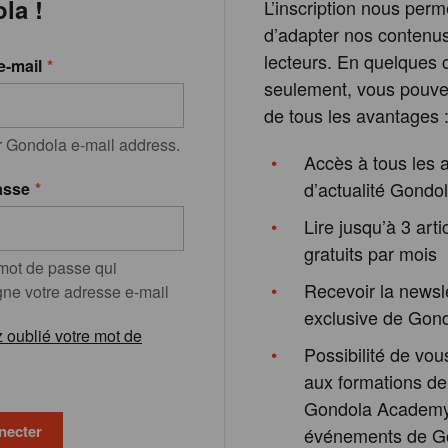
la !
L’inscription nous perm
d’adapter nos contenu
lecteurs. En quelques c
e-mail
seulement, vous pouvez
de tous les avantages 
r Gondola e-mail address.
Accès à tous les a
d’actualité Gondo
asse
Lire jusqu’à 3 arti
gratuits par mois
 mot de passe qui
Recevoir la newsl
e votre adresse e-mail
exclusive de Gon
 oublié votre mot de
Possibilité de vous
aux formations de
Gondola Academy
événements de G