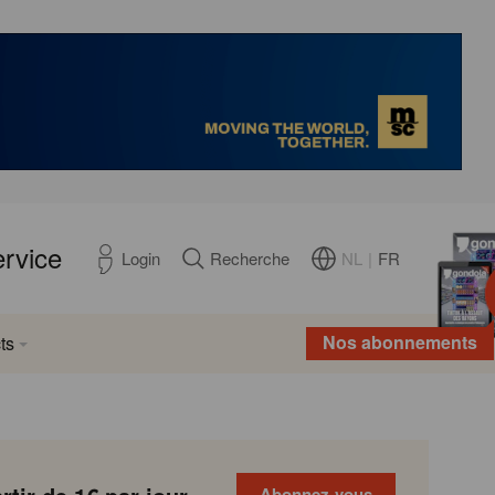
ervice
NL
|
FR
Login
Recherche
Nos abonnements
ts
Abonnez-vous