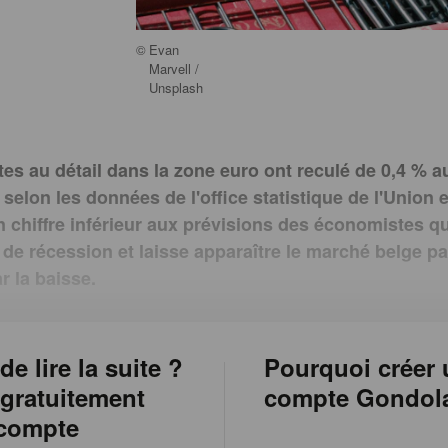
©
Evan
Marvell /
Unsplash
tes au détail dans la zone euro ont reculé de 0,4 % 
l, selon les données de l'office statistique de l'Unio
n chiffre inférieur aux prévisions des économistes q
s de récession et laisse apparaître le marché belge pa
r la baisse.
de lire la suite ?
Pourquoi créer 
 gratuitement
compte Gondol
 compte