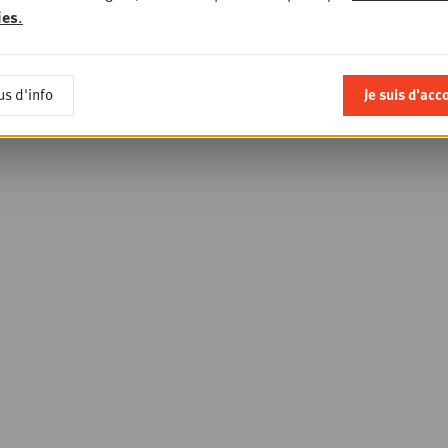
ies
.
us d'info
Je suis d'acc