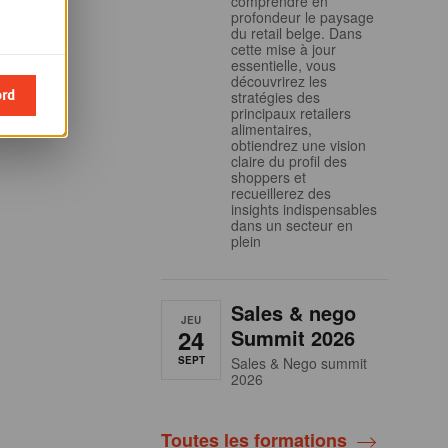
comprendre en
profondeur le paysage
du retail belge. Dans
cette mise à jour
essentielle, vous
découvrirez les
ord
stratégies des
principaux retailers
alimentaires,
obtiendrez une vision
claire du profil des
shoppers et
recueillerez des
insights indispensables
dans un secteur en
plein
Sales & nego
JEU
24
Summit 2026
SEPT
Sales & Nego summit
2026
Toutes les formations