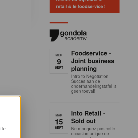
retail & le foodservice !
Foodservice -
MER
9
Joint business
planning
SEPT
Intro to Negotiation:
Succes aan de
onderhandelingstafel is
geen toeval!
Into Retail -
MAR
15
Sold out
ite.
SEPT
Ne manquez pas cette
occasion unique de