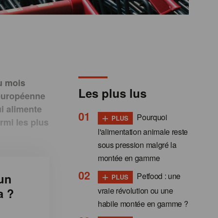
au mois
Les plus lus
n européenne
ui alimente
+
Pourquoi
PLUS
rmi les plus
l'alimentation animale reste
sous pression malgré la
montée en gamme
+
Petfood : une
un
PLUS
vraie révolution ou une
a ?
habile montée en gamme ?