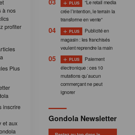
+
et
“Le retail media
PLUS
s à nos
crée l’intention, le terrain la
lics
transforme en vente”
 profiter
+
Publicité en
PLUS
:
magasin : les franchisés
veulent reprendre la main
rticles
+
la
Paiement
PLUS
cles Plus
électronique : ces 10
mutations qu’aucun
commerçant ne peut
etter
ignorer
dola
 inscrire
Gondola Newsletter
 et aux
ondola
Restez au top dans le