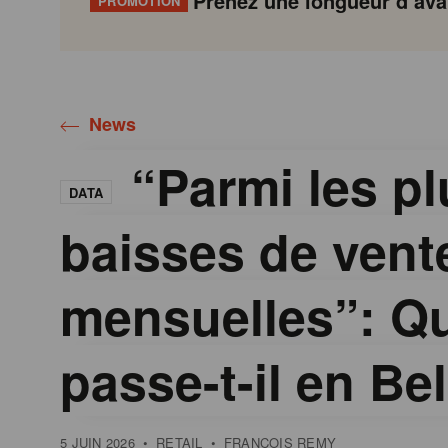
Prenez une longueur d’avan
PROMOTION
Gondola
Gondola
academy
society
News
“Parmi les pl
DATA
baisses de vent
mensuelles”: Q
passe-t-il en Be
5 JUIN 2026
•
RETAIL
•
FRANÇOIS REMY