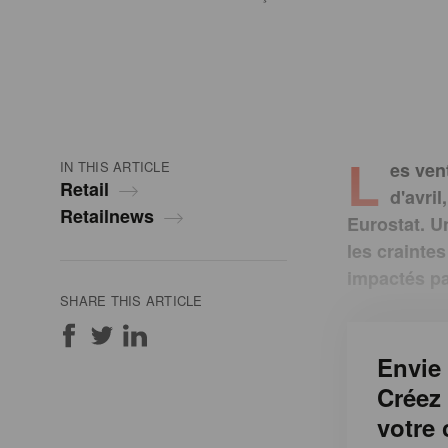
L
IN THIS ARTICLE
es ven
Retail
d'avri
Retailnews
Eurostat. U
les crainte
impactés pa
SHARE THIS ARTICLE
Envie 
Créez
votre