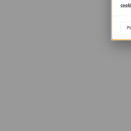
cook
Pl