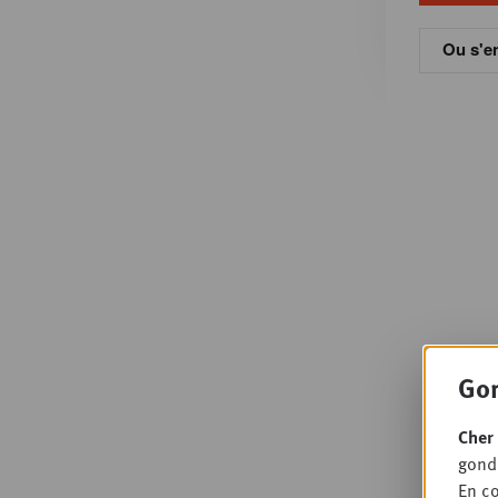
Ou s'en
Gon
Cher 
gondo
En co