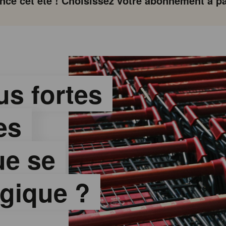
ce cet été ! Choisissez votre abonnement à par
us fortes
es
ue se
lgique ?