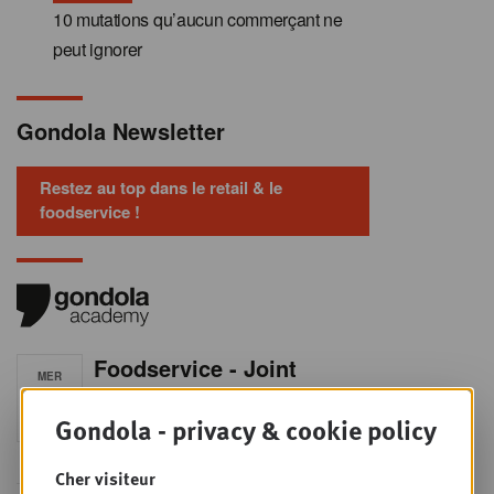
10 mutations qu’aucun commerçant ne
peut ignorer
Gondola Newsletter
Restez au top dans le retail & le
foodservice !
Foodservice - Joint
MER
9
business planning
Gondola - privacy & cookie policy
SEPT
Intro to Negotiation: Succes aan de
onderhandelingstafel is geen toeval!
Cher visiteur