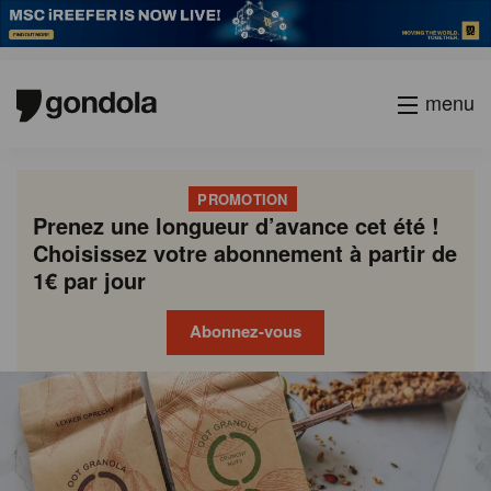
menu
PROMOTION
Prenez une longueur d’avance cet été !
Choisissez votre abonnement à partir de
1€ par jour
Abonnez-vous
Gondola
Gondola
academy
society