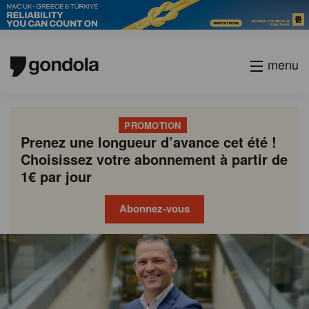
menu
PROMOTION
Prenez une longueur d’avance cet été !
Choisissez votre abonnement à partir de
1€ par jour
Abonnez-vous
Gondola
Gondola
academy
society