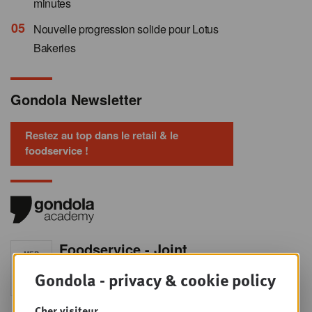
minutes
Nouvelle progression solide pour Lotus
Bakeries
Gondola Newsletter
Restez au top dans le retail & le
foodservice !
Foodservice - Joint
MER
9
business planning
Gondola - privacy & cookie policy
SEPT
Intro to Negotiation: Succes aan de
onderhandelingstafel is geen toeval!
Cher visiteur