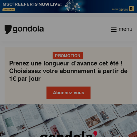
menu
PROMOTION
Prenez une longueur d’avance cet été !
Choisissez votre abonnement à partir de
1€ par jour
Abonnez-vous
Gondola
Gondola
academy
society