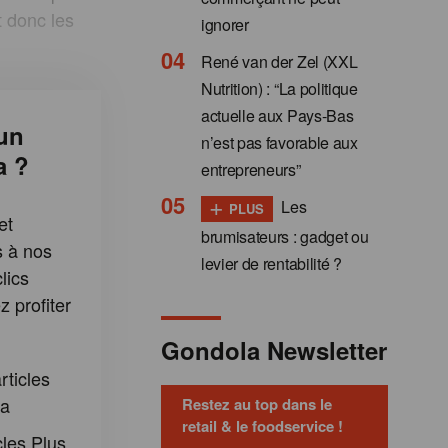
t donc les
ignorer
René van der Zel (XXL
Nutrition) : “La politique
actuelle aux Pays-Bas
un
n’est pas favorable aux
a ?
entrepreneurs”
+
Les
PLUS
et
brumisateurs : gadget ou
s à nos
levier de rentabilité ?
lics
 profiter
:
Gondola Newsletter
rticles
la
Restez au top dans le
retail & le foodservice !
cles Plus