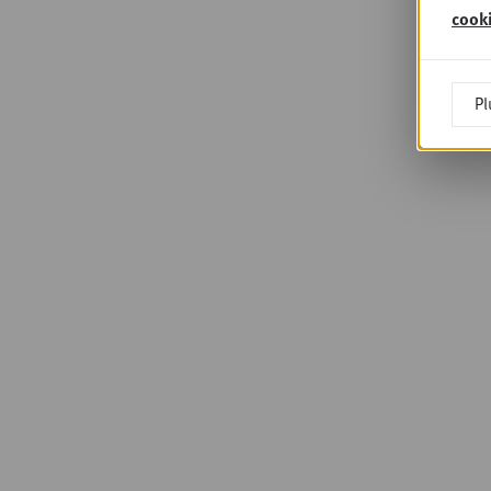
cook
Pl