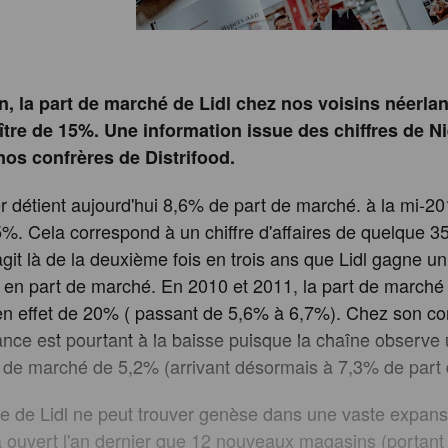
n, la part de marché de Lidl chez nos voisins néerlan
ître de 15%. Une information issue des chiffres de Ni
nos confrères de Distrifood.
r détient aujourd'hui 8,6% de part de marché. à la mi-201
,5%. Cela correspond à un chiffre d'affaires de quelque 35
'agit là de la deuxième fois en trois ans que Lidl gagne un
en part de marché. En 2010 et 2011, la part de marché
n effet de 20% ( passant de 5,6% à 6,7%). Chez son co
dance est pourtant à la baisse puisque la chaîne observe
 de marché de 5,2% (arrivant désormais à 7,3% de part
e de Lidl ne peut trouver genèse dans une vaste expan
a ouvert l'an dernier que 12 nouveaux magasins (portant