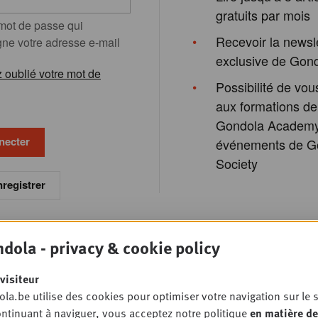
gratuits par mois
 mot de passe qui
Recevoir la newsl
e votre adresse e-mail
exclusive de Gon
 oublié votre mot de
Possibilité de vous
aux formations de
Gondola Academy
événements de G
Society
registrer
dola - privacy & cookie policy
visiteur
la.be utilise des cookies pour optimiser votre navigation sur le s
ntinuant à naviguer, vous acceptez notre politique
en matière de