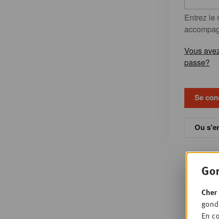
Entrez le
accompagn
Vous avez
passe?
Ou s'en
Gon
Cher 
gondo
En co