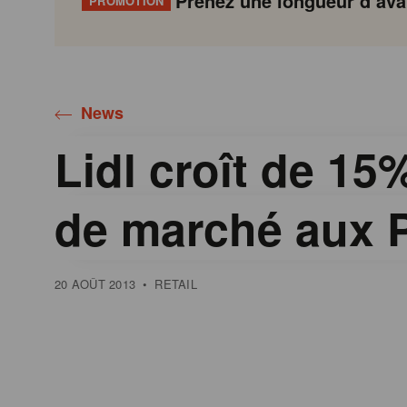
Prenez une longueur d’avan
PROMOTION
Gondola
Gondola
academy
society
News
Lidl croît de 15
de marché aux 
20 AOÛT 2013
•
RETAIL