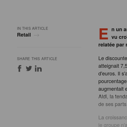
E
IN THIS ARTICLE
n un a
Retail
vu cro
relatée par 
Le discounte
SHARE THIS ARTICLE
atteignait 7
d'euros. Il s
pourcentage 
augmentait e
Aldi, la ten
de ses parts
La croissanc
le groupe n'