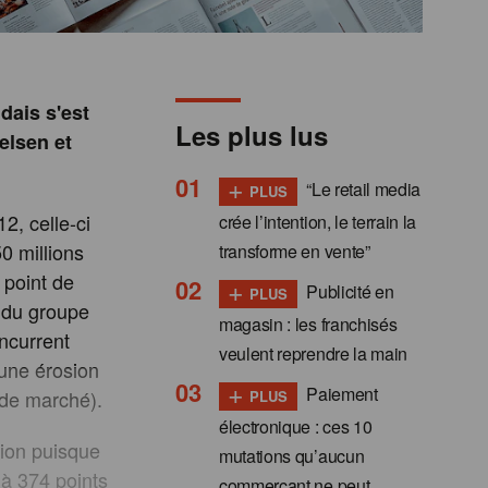
dais s'est
Les plus lus
elsen et
+
“Le retail media
PLUS
2, celle-ci
crée l’intention, le terrain la
0 millions
transforme en vente”
 point de
+
Publicité en
PLUS
 du groupe
magasin : les franchisés
ncurrent
veulent reprendre la main
 une érosion
+
Paiement
 de marché).
PLUS
électronique : ces 10
sion puisque
mutations qu’aucun
 à 374 points
commerçant ne peut