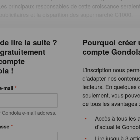
Les principaux responsables de cette croissance seraien
blicitaires et la disparition des supermarché C1000.
de lire la suite ?
Pourquoi créer 
 gratuitement
compte Gondol
 compte
la !
L’inscription nous perm
d’adapter nos contenu
lecteurs. En quelques c
e-mail
seulement, vous pouvez
de tous les avantages 
r Gondola e-mail address.
Accès à tous les a
d’actualité Gondo
asse
Lire jusqu’à 3 arti