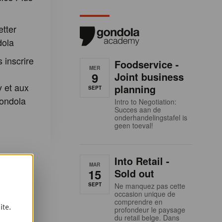
etter
dola
 inscrire
Foodservice -
MER
9
Joint business
 et aux
planning
SEPT
ondola
Intro to Negotiation:
Succes aan de
onderhandelingstafel is
geen toeval!
Into Retail -
MAR
15
Sold out
SEPT
Ne manquez pas cette
occasion unique de
comprendre en
ite.
profondeur le paysage
du retail belge. Dans