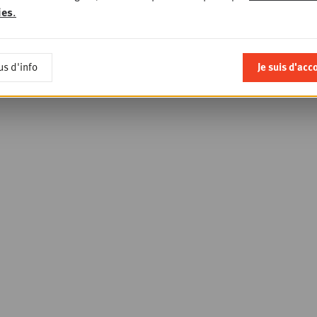
ies
.
us d'info
Je suis d'acc