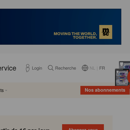
ervice
NL
|
FR
Login
Recherche
Nos abonnements
ts
Abonnez-vous