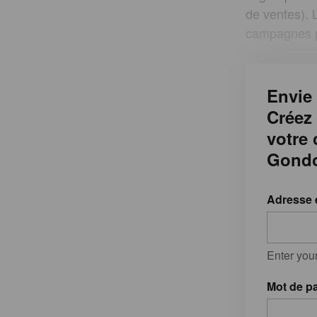
de ventes). 
campagnes pu
Envie 
Créez
votre
Gondo
Adresse 
Enter you
Mot de p