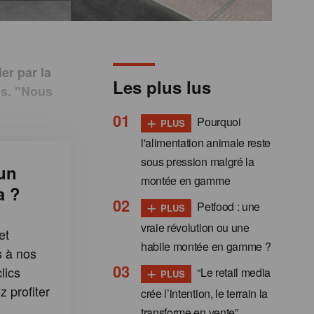
er par la
Les plus lus
ns. "Nous
+
Pourquoi
PLUS
l'alimentation animale reste
sous pression malgré la
un
montée en gamme
a ?
+
Petfood : une
PLUS
vraie révolution ou une
et
habile montée en gamme ?
s à nos
+
lics
“Le retail media
PLUS
 profiter
crée l’intention, le terrain la
:
transforme en vente”