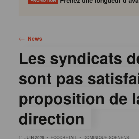
Prenez une longueur d’avan
PROMOTION
Gondola
Gondola
academy
society
News
Les syndicats d
sont pas satisfai
proposition de l
direction
11 JUIN 2025
•
FOODRETAIL
•
DOMINIQUE SOENENS