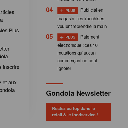
+
Publicité en
PLUS
rticles
magasin : les franchisés
la
veulent reprendre la main
cles Plus
+
Paiement
PLUS
électronique : ces 10
etter
mutations qu’aucun
dola
commerçant ne peut
 inscrire
ignorer
 et aux
ondola
Gondola Newsletter
Restez au top dans le
retail & le foodservice !