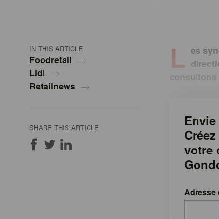
L
IN THIS ARTICLE
es synd
Foodretail
direct
Lidl
consultons 
Retailnews
Envie 
SHARE THIS ARTICLE
Créez
votre
Gondo
Adresse 