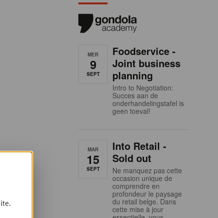
Foodservice -
MER
9
Joint business
planning
SEPT
Intro to Negotiation:
Succes aan de
onderhandelingstafel is
geen toeval!
Into Retail -
MAR
15
Sold out
SEPT
Ne manquez pas cette
occasion unique de
comprendre en
profondeur le paysage
du retail belge. Dans
ite.
cette mise à jour
essentielle, vous