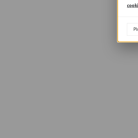
cook
Pl