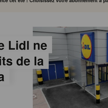
ce cet été ! Choisissez votre abonnement à par
e Lidl ne
ts de la
a