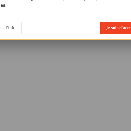
ies
.
us d'info
Je suis d'acc