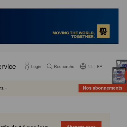
ervice
NL
|
FR
Login
Recherche
Nos abonnements
ts
Abonnez-vous