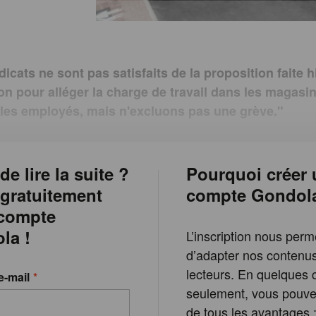
icats ne sont pas satisfaits de la proposition faite hi
ion pour alléger la charge de travail dans les magasi
les employés, mais n'excluons pas une grève."
de lire la suite ?
Pourquoi créer 
 gratuitement
compte Gondol
 compte
la !
L’inscription nous perm
d’adapter nos contenu
lecteurs. En quelques c
e-mail
seulement, vous pouvez
de tous les avantages 