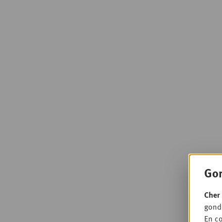
Gon
Cher 
gondo
En co