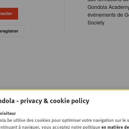
Gondola Academy
événements de G
Society
registrer
dola - privacy & cookie policy
visiteur
la.be utilise des cookies pour optimiser votre navigation sur le s
ntinuant à naviguer, vous acceptez notre politique
en matière de