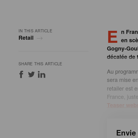
E
IN THIS ARTICLE
n Fran
Retail
en scè
Gogny-Goube
décalée de 
SHARE THIS ARTICLE
Au programme
sera mise en
retailer est
France, juste
Teaser web
Envie 