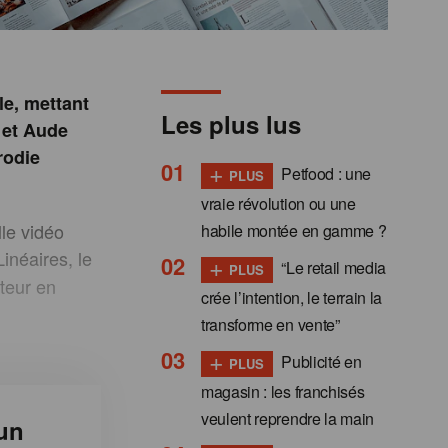
le, mettant
Les plus lus
 et Aude
rodie
+
Petfood : une
PLUS
vraie révolution ou une
le vidéo
habile montée en gamme ?
Linéaires, le
+
“Le retail media
PLUS
teur en
crée l’intention, le terrain la
transforme en vente”
+
Publicité en
PLUS
magasin : les franchisés
veulent reprendre la main
un