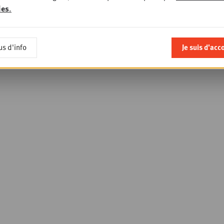
ies
.
us d'info
Je suis d'acc