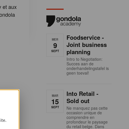
 et aux
ondola
Foodservice -
MER
9
Joint business
planning
SEPT
Intro to Negotiation:
Succes aan de
onderhandelingstafel is
geen toeval!
Into Retail -
MAR
15
Sold out
SEPT
Ne manquez pas cette
occasion unique de
comprendre en
ite.
profondeur le paysage
du retail belge. Dans