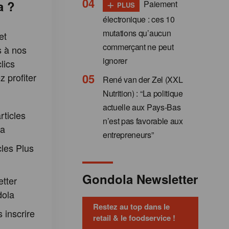
+
a ?
Paiement
PLUS
électronique : ces 10
mutations qu’aucun
et
commerçant ne peut
s à nos
ignorer
lics
 profiter
René van der Zel (XXL
:
Nutrition) : “La politique
actuelle aux Pays-Bas
rticles
n’est pas favorable aux
la
entrepreneurs”
cles Plus
Gondola Newsletter
etter
dola
Restez au top dans le
 inscrire
retail & le foodservice !