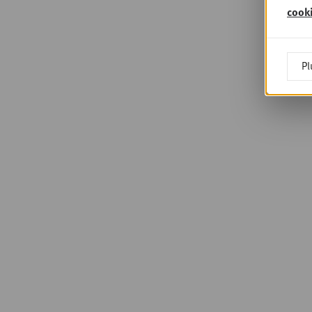
cook
Pl