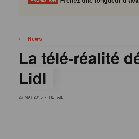
Prenez une longueur d’avan
PROMOTION
Gondola
Gondola
academy
society
News
La télé-réalité 
Lidl
26 MAI 2015
•
RETAIL