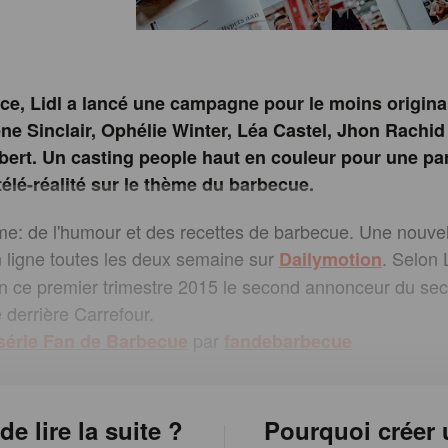
ce, Lidl a lancé une campagne pour le moins origina
ne Sinclair, Ophélie Winter, Léa Castel, Jhon Rachid
rt. Un casting people haut en couleur pour une pa
télé-réalité sur le thème du barbecue.
: de l'humour et des recettes de barbecue. Une nouvel
 ligne toutes les deux semaine sur
. Selon 
Dailymotion
 en ce premier trimestre 2015 le second annonceur du sec
 derrière Carrefour.
par
série Fan de Barbecue
fandebarbecue
de lire la suite ?
Pourquoi créer 