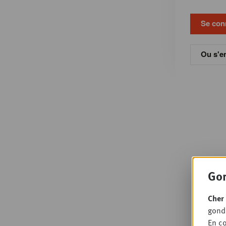
Ou s'en
Gon
Cher 
gondo
En co