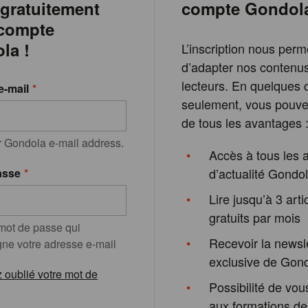
 gratuitement
compte Gondol
 compte
la !
L’inscription nous perm
d’adapter nos contenu
lecteurs. En quelques c
e-mail
seulement, vous pouvez
de tous les avantages 
r Gondola e-mail address.
Accès à tous les a
d’actualité Gondo
asse
Lire jusqu’à 3 arti
gratuits par mois
 mot de passe qui
Recevoir la newsl
e votre adresse e-mail
exclusive de Gon
 oublié votre mot de
Possibilité de vous
aux formations de