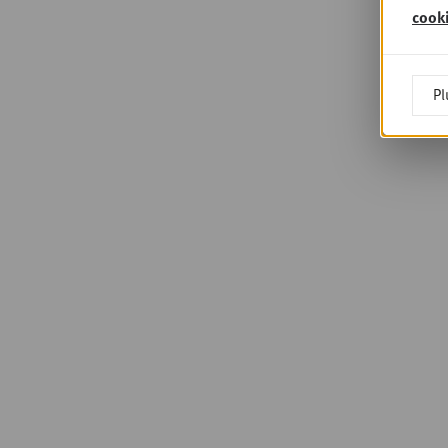
cook
Pl