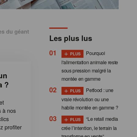
ues du géant
Les plus lus
+
Pourquoi
PLUS
l'alimentation animale reste
sous pression malgré la
un
montée en gamme
a ?
+
Petfood : une
PLUS
vraie révolution ou une
et
habile montée en gamme ?
s à nos
+
lics
“Le retail media
PLUS
 profiter
crée l’intention, le terrain la
:
transforme en vente”