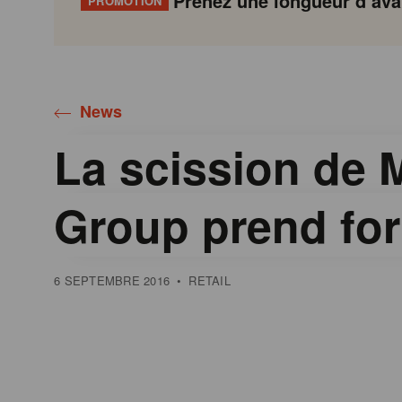
Prenez une longueur d’avan
PROMOTION
Gondola
Gondola
academy
society
News
La scission de 
Group prend fo
6 SEPTEMBRE 2016
•
RETAIL