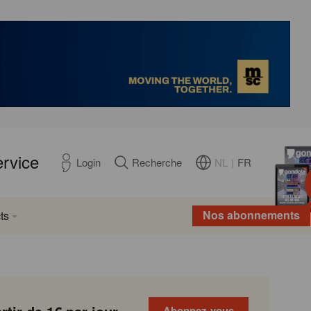
ervice
NL
|
FR
Login
Recherche
Nos abonnements
ts
Abonnez-vous