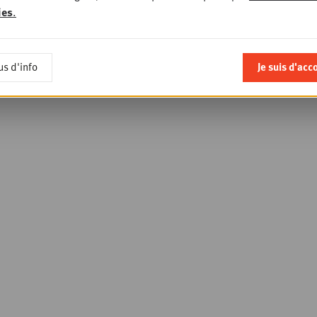
ies
.
us d'info
Je suis d'acc