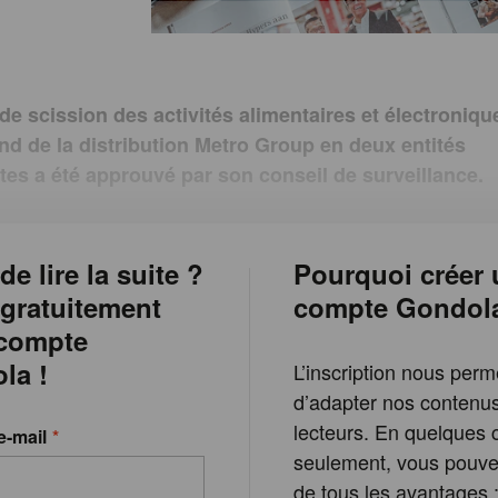
 de scission des activités alimentaires et électroniq
nd de la distribution Metro Group en deux entités
es a été approuvé par son conseil de surveillance.
de lire la suite ?
Pourquoi créer 
 gratuitement
compte Gondol
 compte
la !
L’inscription nous perm
d’adapter nos contenu
lecteurs. En quelques c
e-mail
seulement, vous pouvez
de tous les avantages 