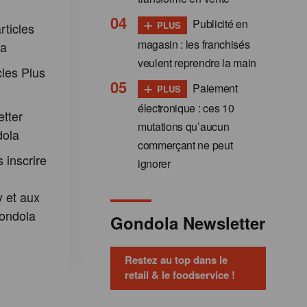
+
Publicité en
PLUS
rticles
magasin : les franchisés
la
veulent reprendre la main
cles Plus
+
Paiement
PLUS
électronique : ces 10
etter
mutations qu’aucun
dola
commerçant ne peut
 inscrire
ignorer
 et aux
ondola
Gondola Newsletter
Restez au top dans le
retail & le foodservice !