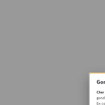
Gon
Cher 
gondo
En co