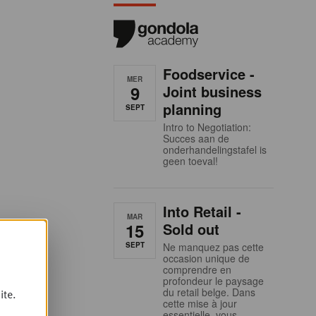
Foodservice -
MER
9
Joint business
planning
SEPT
Intro to Negotiation:
Succes aan de
onderhandelingstafel is
geen toeval!
Into Retail -
MAR
15
Sold out
SEPT
Ne manquez pas cette
occasion unique de
comprendre en
profondeur le paysage
du retail belge. Dans
ite.
cette mise à jour
essentielle, vous