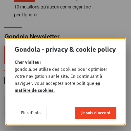
10 mutations qu’aucun commerçant ne
peut ignorer
Gondola Newsletter
Gondola - privacy & cookie policy
Restez au top dans le retail & le
foodservice !
Cher visiteur
gondola.be utilise des cookies pour optimiser
votre navigation sur le site. En continuant à
naviguer, vous acceptez notre politique
en
matière de cookies
.
Foodservice - Joint
MER
9
business planning
Plus d'info
Je suis d'accord
SEPT
Intro to Negotiation: Succes aan de
onderhandelingstafel is geen toeval!