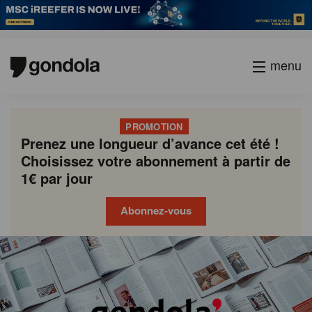
menu
PROMOTION
Prenez une longueur d’avance cet été !
Choisissez votre abonnement à partir de
1€ par jour
Abonnez-vous
Gondola
Gondola
academy
society