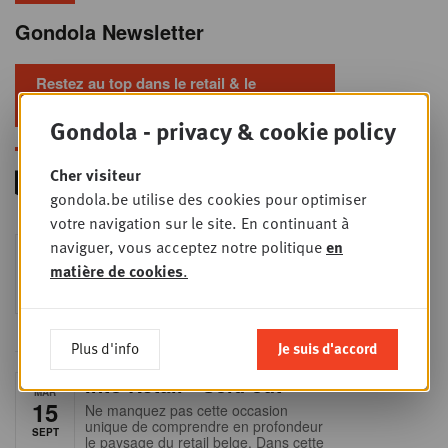
Gondola Newsletter
Restez au top dans le retail & le
foodservice !
Gondola - privacy & cookie policy
Cher visiteur
gondola.be utilise des cookies pour optimiser
votre navigation sur le site. En continuant à
Foodservice - Joint
naviguer, vous acceptez notre politique
en
MER
9
business planning
matière de cookies
.
SEPT
Intro to Negotiation: Succes aan de
onderhandelingstafel is geen toeval!
Plus d'info
Je suis d'accord
Into Retail - Sold out
MAR
15
Ne manquez pas cette occasion
unique de comprendre en profondeur
SEPT
le paysage du retail belge. Dans cette