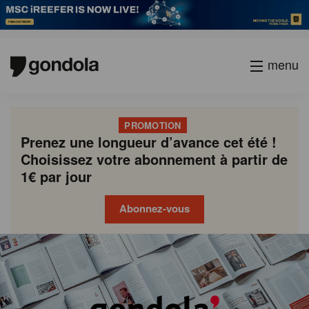
menu
PROMOTION
Prenez une longueur d’avance cet été !
Choisissez votre abonnement à partir de
1€ par jour
Abonnez-vous
Gondola
Gondola
academy
society