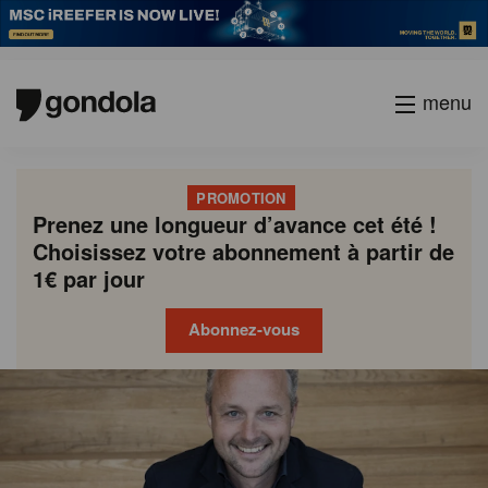
menu
PROMOTION
Prenez une longueur d’avance cet été !
Choisissez votre abonnement à partir de
1€ par jour
Abonnez-vous
Gondola
Gondola
academy
society