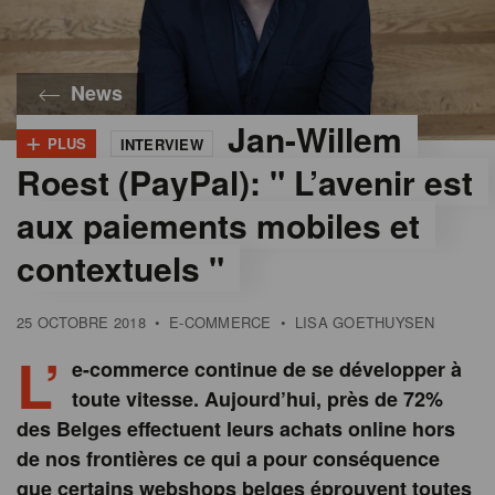
News
Jan-Willem
+
PLUS
INTERVIEW
Roest (PayPal): " L’avenir est
aux paiements mobiles et
contextuels "
25 OCTOBRE 2018
•
E-COMMERCE
•
LISA GOETHUYSEN
L’
e-commerce continue de se développer à
toute vitesse. Aujourd’hui, près de 72%
des Belges effectuent leurs achats online hors
de nos frontières ce qui a pour conséquence
que certains webshops belges éprouvent toutes