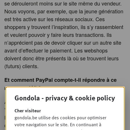
se dérouleront moins sur le site même du vendeur.
Nous voyons, par exemple, que la jeune génération
est très active sur les réseaux sociaux. Ces
shoppers y trouvent l’inspiration, ils s’y rassemblent
et veulent pouvoir y faire leurs transactions. Ils
n’apprécient pas de devoir cliquer sur un autre site
avant d’effectuer le paiement. Les webshops
doivent donc être présents là où se trouvent leurs
(futurs) clients.
Et comment PayPal compte-t-il répondre à ce
nouveau défi ?
Gondola - privacy & cookie policy
Actuellement, nos clients peuvent déjà utiliser les
‘shopping links’ de Buy Now. Nous travaillons avec
Cher visiteur
Facebook et Messenger : nos clients peuvent
gondola.be utilise des cookies pour optimiser
votre navigation sur le site. En continuant à
commander Uber via Facebook. C’est rapide et