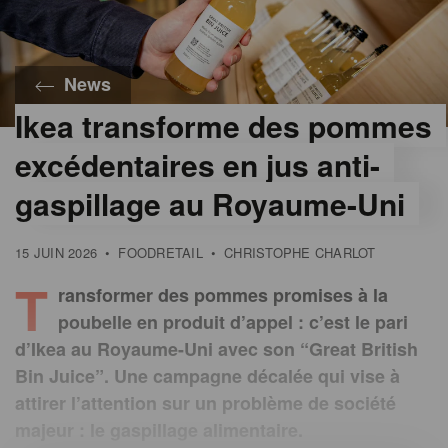
News
Ikea transforme des pommes
excédentaires en jus anti-
gaspillage au Royaume-Uni
15 JUIN 2026
•
FOODRETAIL
•
CHRISTOPHE CHARLOT
T
ransformer des pommes promises à la
poubelle en produit d’appel : c’est le pari
d’Ikea au Royaume-Uni avec son “Great British
Bin Juice”. Une campagne décalée qui vise à
attirer l’attention sur un problème de société
majeur : le gaspillage alimentaire.