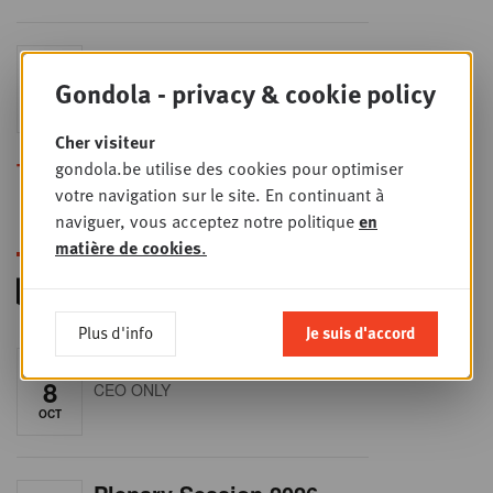
Sales & nego Summit
JEU
24
2026
Gondola - privacy & cookie policy
SEPT
Sales & Nego summit 2026
Cher visiteur
gondola.be utilise des cookies pour optimiser
Toutes les formations
votre navigation sur le site. En continuant à
naviguer, vous acceptez notre politique
en
matière de cookies
.
Plus d'info
Je suis d'accord
RET-TALK
JEU
8
CEO ONLY
OCT