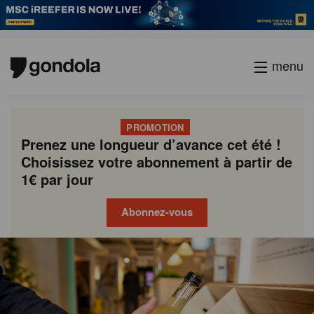
menu
PROMOTION
Prenez une longueur d’avance cet été !
Choisissez votre abonnement à partir de
1€ par jour
Abonnez-vous
Gondola
Gondola
academy
society